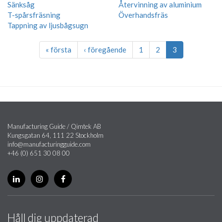
Sänksåg
Återvinning av aluminium
T-spårsfräsning
Överhandsfräs
Tappning av ljusbågsugn
« första
‹ föregående
1
2
3
Manufacturing Guide / Qimtek AB
Kungsgatan 64, 111 22 Stockholm
info@manufacturingguide.com
+46 (0) 651 30 08 00
Håll dig uppdaterad