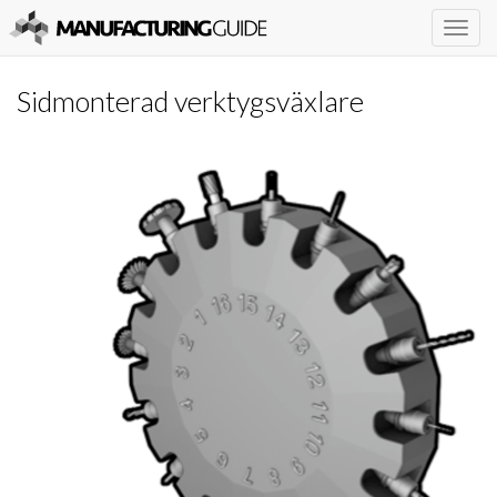
Togg
navig
Sidmonterad verktygsväxlare