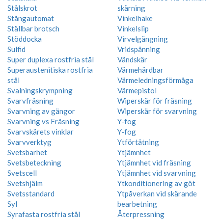
Stålskrot
skärning
Stångautomat
Vinkelhake
Ställbar brotsch
Vinkelslip
Stöddocka
Virvelgängning
Sulfid
Vridspänning
Super duplexa rostfria stål
Vändskär
Superaustenitiska rostfria
Värmehärdbar
stål
Värmeledningsförmåga
Svalningskrympning
Värmepistol
Svarvfräsning
Wiperskär för fräsning
Svarvning av gängor
Wiperskär för svarvning
Svarvning vs Fräsning
Y-fog
Svarvskärets vinklar
Y-fog
Svarvverktyg
Ytförtätning
Svetsbarhet
Ytjämnhet
Svetsbeteckning
Ytjämnhet vid fräsning
Svetscell
Ytjämnhet vid svarvning
Svetshjälm
Ytkonditionering av göt
Svetsstandard
Ytpåverkan vid skärande
Syl
bearbetning
Syrafasta rostfria stål
Återpressning