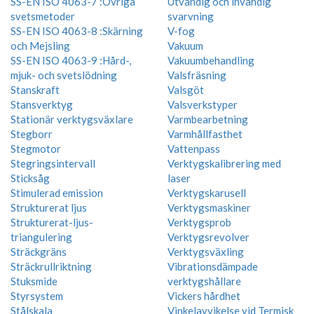
SS-EN ISO 4063-7 :Övriga
Utvändig och invändig
svetsmetoder
svarvning
SS-EN ISO 4063-8 :Skärning
V-fog
och Mejsling
Vakuum
SS-EN ISO 4063-9 :Hård-,
Vakuumbehandling
mjuk- och svetslödning
Valsfräsning
Stanskraft
Valsgöt
Stansverktyg
Valsverkstyper
Stationär verktygsväxlare
Varmbearbetning
Stegborr
Varmhållfasthet
Stegmotor
Vattenpass
Stegringsintervall
Verktygskalibrering med
Sticksåg
laser
Stimulerad emission
Verktygskarusell
Strukturerat ljus
Verktygsmaskiner
Strukturerat-ljus-
Verktygsprob
triangulering
Verktygsrevolver
Sträckgräns
Verktygsväxling
Sträckrullriktning
Vibrationsdämpade
Stuksmide
verktygshållare
Styrsystem
Vickers hårdhet
Stålskala
Vinkelavvikelse vid Termisk