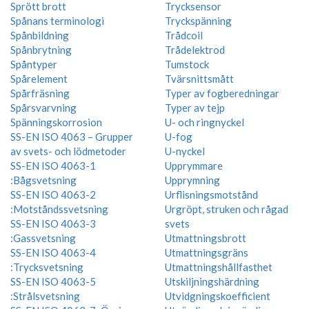
Sprött brott
Trycksensor
Spånans terminologi
Tryckspänning
Spånbildning
Trådcoil
Spånbrytning
Trådelektrod
Spåntyper
Tumstock
Spårelement
Tvärsnittsmått
Spårfräsning
Typer av fogberedningar
Spårsvarvning
Typer av tejp
Spänningskorrosion
U- och ringnyckel
SS-EN ISO 4063 – Grupper
U-fog
av svets- och lödmetoder
U-nyckel
SS-EN ISO 4063-1
Upprymmare
:Bågsvetsning
Upprymning
SS-EN ISO 4063-2
Urflisningsmotstånd
:Motståndssvetsning
Urgröpt, struken och rågad
SS-EN ISO 4063-3
svets
:Gassvetsning
Utmattningsbrott
SS-EN ISO 4063-4
Utmattningsgräns
:Trycksvetsning
Utmattningshållfasthet
SS-EN ISO 4063-5
Utskiljningshärdning
:Strålsvetsning
Utvidgningskoefficient