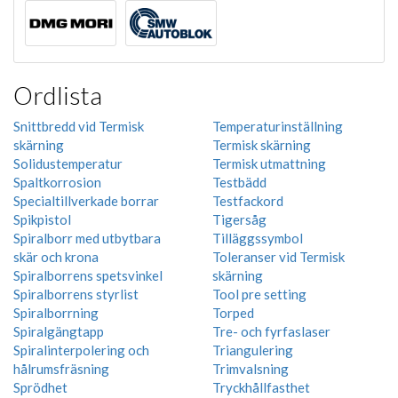
Ordlista
Snittbredd vid Termisk
Temperaturinställning
skärning
Termisk skärning
Solidustemperatur
Termisk utmattning
Spaltkorrosion
Testbädd
Specialtillverkade borrar
Testfackord
Spikpistol
Tigersåg
Spiralborr med utbytbara
Tilläggssymbol
skär och krona
Toleranser vid Termisk
Spiralborrens spetsvinkel
skärning
Spiralborrens styrlist
Tool pre setting
Spiralborrning
Torped
Spiralgängtapp
Tre- och fyrfaslaser
Spiralinterpolering och
Triangulering
hålrumsfräsning
Trimvalsning
Sprödhet
Tryckhållfasthet