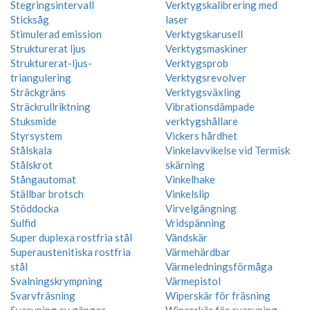
Stegringsintervall
Verktygskalibrering med
Sticksåg
laser
Stimulerad emission
Verktygskarusell
Strukturerat ljus
Verktygsmaskiner
Strukturerat-ljus-
Verktygsprob
triangulering
Verktygsrevolver
Sträckgräns
Verktygsväxling
Sträckrullriktning
Vibrationsdämpade
Stuksmide
verktygshållare
Styrsystem
Vickers hårdhet
Stålskala
Vinkelavvikelse vid Termisk
Stålskrot
skärning
Stångautomat
Vinkelhake
Ställbar brotsch
Vinkelslip
Stöddocka
Virvelgängning
Sulfid
Vridspänning
Super duplexa rostfria stål
Vändskär
Superaustenitiska rostfria
Värmehärdbar
stål
Värmeledningsförmåga
Svalningskrympning
Värmepistol
Svarvfräsning
Wiperskär för fräsning