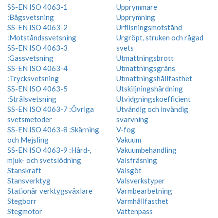
SS-EN ISO 4063-1
Upprymmare
:Bågsvetsning
Upprymning
SS-EN ISO 4063-2
Urflisningsmotstånd
:Motståndssvetsning
Urgröpt, struken och rågad
SS-EN ISO 4063-3
svets
:Gassvetsning
Utmattningsbrott
SS-EN ISO 4063-4
Utmattningsgräns
:Trycksvetsning
Utmattningshållfasthet
SS-EN ISO 4063-5
Utskiljningshärdning
:Strålsvetsning
Utvidgningskoefficient
SS-EN ISO 4063-7 :Övriga
Utvändig och invändig
svetsmetoder
svarvning
SS-EN ISO 4063-8 :Skärning
V-fog
och Mejsling
Vakuum
SS-EN ISO 4063-9 :Hård-,
Vakuumbehandling
mjuk- och svetslödning
Valsfräsning
Stanskraft
Valsgöt
Stansverktyg
Valsverkstyper
Stationär verktygsväxlare
Varmbearbetning
Stegborr
Varmhållfasthet
Stegmotor
Vattenpass