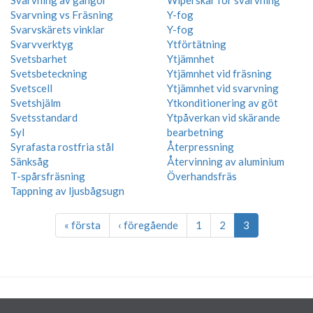
Svarvning av gängor
Wiperskär för svarvning
Svarvning vs Fräsning
Y-fog
Svarvskärets vinklar
Y-fog
Svarvverktyg
Ytförtätning
Svetsbarhet
Ytjämnhet
Svetsbeteckning
Ytjämnhet vid fräsning
Svetscell
Ytjämnhet vid svarvning
Svetshjälm
Ytkonditionering av göt
Svetsstandard
Ytpåverkan vid skärande
Syl
bearbetning
Syrafasta rostfria stål
Återpressning
Sänksåg
Återvinning av aluminium
T-spårsfräsning
Överhandsfräs
Tappning av ljusbågsugn
« första
‹ föregående
1
2
3