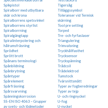
Specialtillverkade borrar
Testfackord
Spikpistol
Tigersåg
Spiralborr med utbytbara
Tilläggssymbol
skär och krona
Toleranser vid Termisk
Spiralborrens spetsvinkel
skärning
Spiralborrens styrlist
Tool pre setting
Spiralborrning
Torped
Spiralgängtapp
Tre- och fyrfaslaser
Spiralinterpolering och
Triangulering
hålrumsfräsning
Trimvalsning
Sprödhet
Tryckhållfasthet
Sprött brott
Trycksensor
Spånans terminologi
Tryckspänning
Spånbildning
Trådcoil
Spånbrytning
Trådelektrod
Spåntyper
Tumstock
Spårelement
Tvärsnittsmått
Spårfräsning
Typer av fogberedningar
Spårsvarvning
Typer av tejp
Spänningskorrosion
U- och ringnyckel
SS-EN ISO 4063 – Grupper
U-fog
av svets- och lödmetoder
U-nyckel