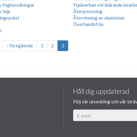
v fogberedningar
Ytpåverkan vid skärande bearb
v tejp
Återpressning
ringnyckel
Återvinning av aluminium
Överhandsfräs
l
‹ föregående
1
2
3
Håll dig uppdaterad
Följ vår utveckling och vår strä