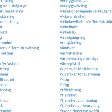
fräsning
Verktygsrevolver
g av ljusbågsugn
Verktygsväxling
turinställning
Vibrationsdämpade verktygshål
 skärning
Vickers hårdhet
 utmattning
Vinkelavvikelse vid Termisk skä
d
Vinkelhake
kord
Vinkelslip
g
Virvelgängning
ssymbol
Vridspänning
ser vid Termisk skärning
Vändskär
 setting
Värmehärdbar
Värmeledningsförmåga
 fyrfaslaser
Värmepistol
lering
Wiperskär för fräsning
sning
Wiperskär för svarvning
llfasthet
Y-fog
nsor
Y-fog
änning
Ytförtätning
l
Ytjämnhet
ktrod
Ytjämnhet vid fräsning
ck
Ytjämnhet vid svarvning
ttsmått
Ytkonditionering av göt