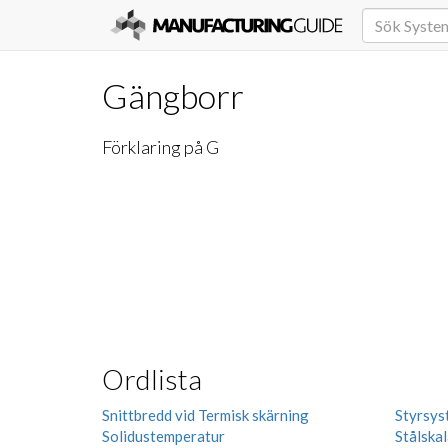
Gängborr
Förklaring på G
Ordlista
Snittbredd vid Termisk skärning
Styrsys
Solidustemperatur
Stålskal