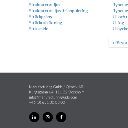
Strukturerat ljus
Typer a
Strukturerat-ljus-triangulering
Typer a
Sträckgräns
U- och 
Sträckrullriktning
U-fog
Stuksmide
U-nycke
« första
Manufacturing Guide / Qimtek AB
Kungsgatan 64, 111 22 Stockholm
info@manufacturingguide.com
+46 (0) 651 30 08 00