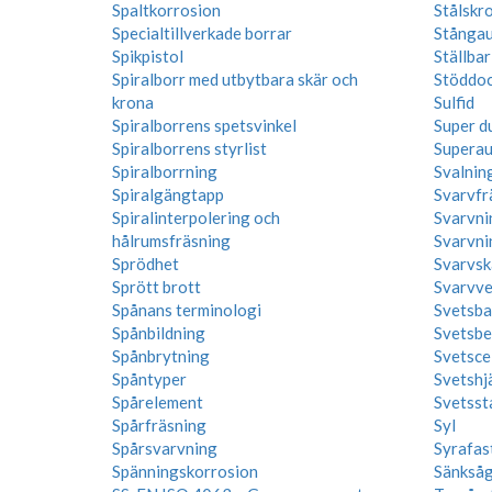
Spaltkorrosion
Stålskr
Specialtillverkade borrar
Stånga
Spikpistol
Ställbar
Spiralborr med utbytbara skär och
Stöddo
krona
Sulfid
Spiralborrens spetsvinkel
Super du
Spiralborrens styrlist
Superaus
Spiralborrning
Svalnin
Spiralgängtapp
Svarvfr
Spiralinterpolering och
Svarvni
hålrumsfräsning
Svarvni
Sprödhet
Svarvsk
Sprött brott
Svarvve
Spånans terminologi
Svetsba
Spånbildning
Svetsbe
Spånbrytning
Svetscel
Spåntyper
Svetshj
Spårelement
Svetsst
Spårfräsning
Syl
Spårsvarvning
Syrafast
Spänningskorrosion
Sänkså