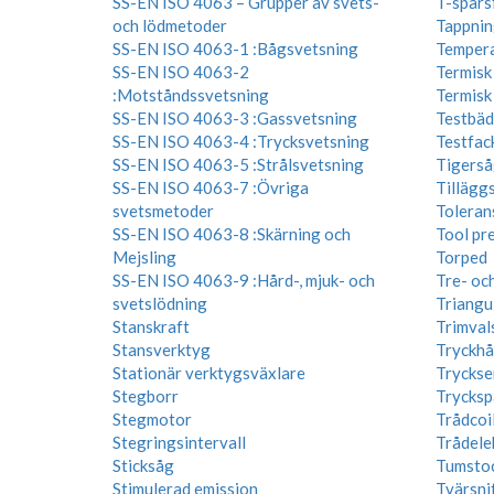
SS-EN ISO 4063 – Grupper av svets-
T-spårs
och lödmetoder
Tappnin
SS-EN ISO 4063-1 :Bågsvetsning
Tempera
SS-EN ISO 4063-2
Termisk
:Motståndssvetsning
Termisk
SS-EN ISO 4063-3 :Gassvetsning
Testbäd
SS-EN ISO 4063-4 :Trycksvetsning
Testfac
SS-EN ISO 4063-5 :Strålsvetsning
Tigerså
SS-EN ISO 4063-7 :Övriga
Tillägg
svetsmetoder
Toleran
SS-EN ISO 4063-8 :Skärning och
Tool pre
Mejsling
Torped
SS-EN ISO 4063-9 :Hård-, mjuk- och
Tre- och
svetslödning
Triangu
Stanskraft
Trimval
Stansverktyg
Tryckhå
Stationär verktygsväxlare
Tryckse
Stegborr
Trycksp
Stegmotor
Trådcoi
Stegringsintervall
Trådele
Sticksåg
Tumsto
Stimulerad emission
Tvärsni