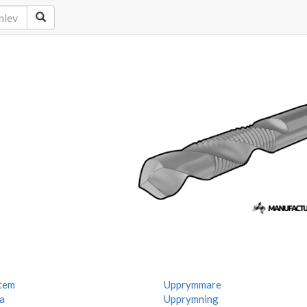
tem
Upprymmare
a
Upprymning