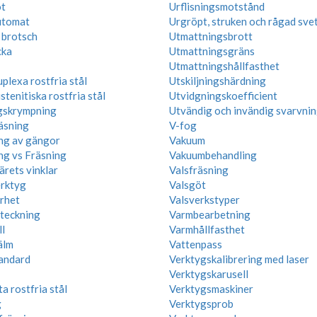
ot
Urflisningsmotstånd
utomat
Urgröpt, struken och rågad sve
 brotsch
Utmattningsbrott
cka
Utmattningsgräns
Utmattningshållfasthet
plexa rostfria stål
Utskiljningshärdning
tenitiska rostfria stål
Utvidgningskoefficient
gskrympning
Utvändig och invändig svarvni
äsning
V-fog
ng av gängor
Vakuum
ng vs Fräsning
Vakuumbehandling
ärets vinklar
Valsfräsning
rktyg
Valsgöt
rhet
Valsverkstyper
teckning
Varmbearbetning
l
Varmhållfasthet
älm
Vattenpass
andard
Verktygskalibrering med laser
Verktygskarusell
a rostfria stål
Verktygsmaskiner
g
Verktygsprob