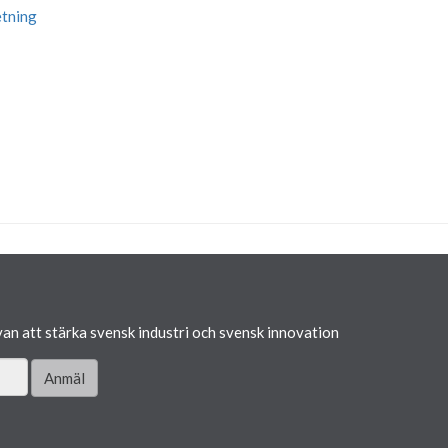
etning
van att stärka svensk industri och svensk innovation
Anmäl