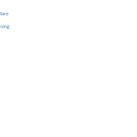
lare
rning