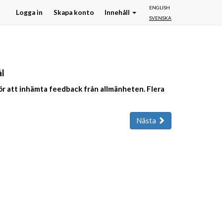
ENGLISH
Logga in
Skapa konto
Innehåll
SVENSKA
ål
ör att inhämta feedback från allmänheten. Flera
Nästa