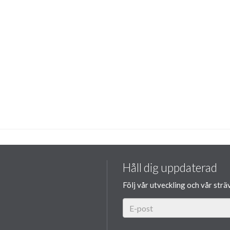
Håll dig uppdaterad
Följ vår utveckling och vår strä