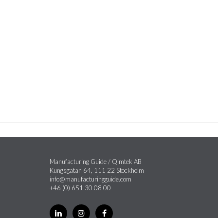
Manufacturing Guide / Qimtek AB
Kungsgatan 64, 111 22 Stockholm
info@manufacturingguide.com
+46 (0) 651 30 08 00