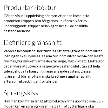
Produktarkitektur
Gör en visuell uppdelning där man visar den kompletta
produkten i toppen som förgrenas ut i flera nivåer av
underliggande grupper hela vägen ner till de enskilda
beståndsdelarna.
Definiera gränssnitt
Vardera beståndsdel bör tilldelas ett antal gränser inom vilken
lösningen skall rymmas, såsom tex inom vilken volym den måste
rymmas, hur mycket värme den får avge, max vikt etc. Detta gör
det enklare att utveckla respektive beståndsdel utan att hela
tiden behöva ta hänsyn till angränsande system. Dessa
gränssnitt börjar ofta ganska brett men smalnar av allt
eftersom utvecklingen fortskrider.
Sprängskiss
Ifall man kommit så långt att produkten finns uppritad som 3D-
modell kan en sprängskisser hjälpa till att ytterligare öka