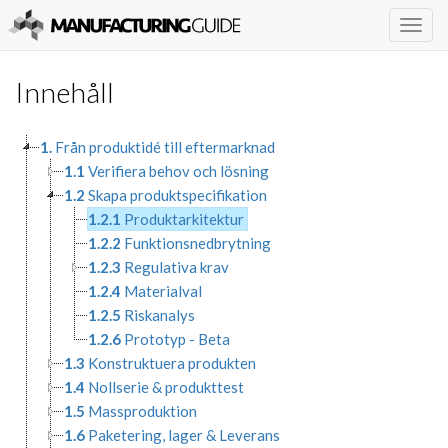
Togg
navig
Innehåll
1.
Från produktidé till eftermarknad
1.1
Verifiera behov och lösning
1.2
Skapa produktspecifikation
1.2.1
Produktarkitektur
1.2.2
Funktionsnedbrytning
1.2.3
Regulativa krav
1.2.4
Materialval
1.2.5
Riskanalys
1.2.6
Prototyp - Beta
1.3
Konstruktuera produkten
1.4
Nollserie & produkttest
1.5
Massproduktion
1.6
Paketering, lager & Leverans