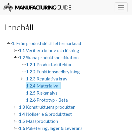
Togg
navig
Innehåll
1.
Från produktidé till eftermarknad
1.1
Verifiera behov och lösning
1.2
Skapa produktspecifikation
1.2.1
Produktarkitektur
1.2.2
Funktionsnedbrytning
1.2.3
Regulativa krav
1.2.4
Materialval
1.2.5
Riskanalys
1.2.6
Prototyp - Beta
1.3
Konstruktuera produkten
1.4
Nollserie & produkttest
1.5
Massproduktion
1.6
Paketering, lager & Leverans