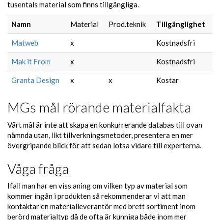
tusentals material som finns tillgängliga.
Namn
Material
Prod.teknik
Tillgänglighet
Matweb
x
Kostnadsfri
Mak it From
x
Kostnadsfri
Granta Design
x
x
Kostar
MGs mål rörande materialfakta
Vårt mål är inte att skapa en konkurrerande databas till ovan
nämnda utan, likt tillverkningsmetoder, presentera en mer
övergripande blick för att sedan lotsa vidare till experterna.
Våga fråga
Ifall man har en viss aning om vilken typ av material som
kommer ingån i produkten så rekommenderar vi att man
kontaktar en materialleverantör med brett sortiment inom
berörd materialtyp då de ofta är kunniga både inom mer