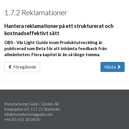
1.7.2 Reklamationer
Hantera reklamationer på ett strukturerat och
kostnadseffektivt sätt
OBS - Vår Light Guide inom Produktutveckling är
publicerad som Beta för att inhämta feedback från
allmänheten. Flera kapitel är än så länge tomma.
Föregående
Nästa
Manufacturing Guide / Qimtek AB
Kungsgatan 64, 111 22 Stockholm
info@manufacturingguide.com
+46 (0) 651 30 08 00