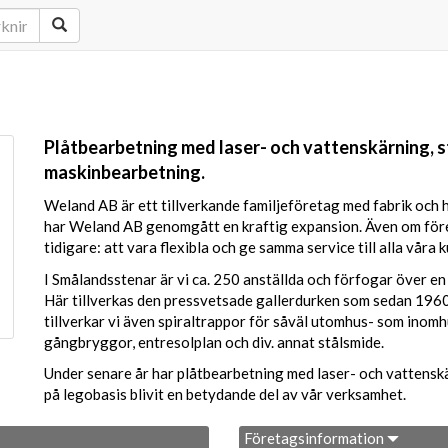
Plåtbearbetning med laser- och vattenskärning, s
maskinbearbetning.
Weland AB är ett tillverkande familjeföretag med fabrik och
har Weland AB genomgått en kraftig expansion. Även om före
tidigare: att vara flexibla och ge samma service till alla våra
I Smålandsstenar är vi ca. 250 anställda och förfogar över en 
Här tillverkas den pressvetsade gallerdurken som sedan 196
tillverkar vi även spiraltrappor för såväl utomhus- som inom
gångbryggor, entresolplan och div. annat stålsmide.
Under senare år har plåtbearbetning med laser- och vattensk
på legobasis blivit en betydande del av vår verksamhet.
Företagsinformation