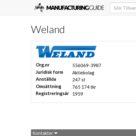
Weland
Org.nr
556069-3987
Juridisk form
Aktiebolag
Anställda
247 st
Omsättning
765 174 tkr
Registreringsår
1959
Kontakter