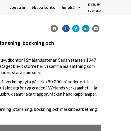
ENGLISH
Logga in
Skapa konto
Innehåll
SVENSKA
tansning, bockning och
 huvudkontor i Smålandsstenar. Sedan starten 1947
taget blivit större har vi samma målsättning som
 kunder, stora som små.
tillverkningsyta på cirka 80.000 m² under ett tak.
0-talet utgör ryggraden i Welands verksamhet. Här
husbruk samt raka trappor, räcken handikappramper,
ärning, stansning, bockning och maskinbearbetning