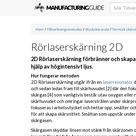
Hem
/
Tillverkningsmetoder
/
Styckskärande
/
Termisk skärn
Rörlaserskärning 2D
2D Rörlaserskärning förbränner och skapar 
hjälp av högintensivt ljus.
Hur fungerar metoden
2D Rörlaserskärning utgår ifrån en
laserresonator
d
och sedan ledas fram till skärhuvudet [2] där den fok
skärgas [4] som vanligtvis består utav oxygen eller ni
skärhuvudet och omringar laserstrålen under skärpr
fokuseras i arbetsstycket och hettar upp, smälter oc
för att skapa skärsnittet. Smältan som uppstår under
skärgasen.
Skärgasen skyddar linsen mot stänk från skärzonen 