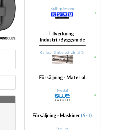
Kullarp Sweden
Tillverkning -
Industri-/Byggsmide
Carlsson Smide- och Järnaffär
Försäljning - Material
Swestål
Försäljning - Maskiner
(6 st)
Kramtec