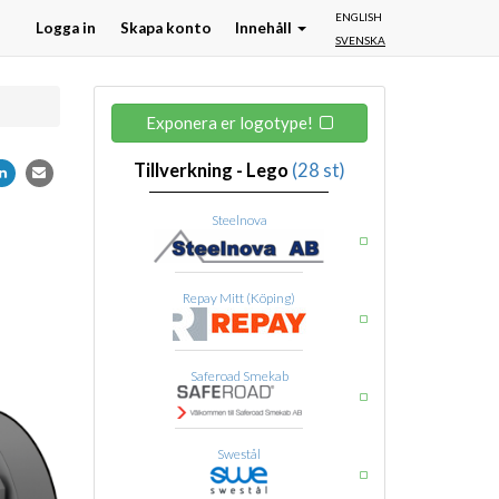
ENGLISH
Logga in
Skapa konto
Innehåll
SVENSKA
Exponera er logotype!
Tillverkning - Lego
(28 st)
Steelnova
Repay Mitt (Köping)
Saferoad Smekab
Swestål