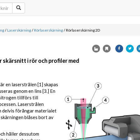
ing
/
Laserskärning
/
Rörlaserskärning
/
Rörlaserskärning 2D
skärsnitt i rör och profiler med
är en laserstrålen [1] skapas
useras genom en lins [3.] En
trogen tillförs till
ocessen. Laserstrålen
h delvis förångar materialet
 skärningen blåses bort av
och håller dessutom