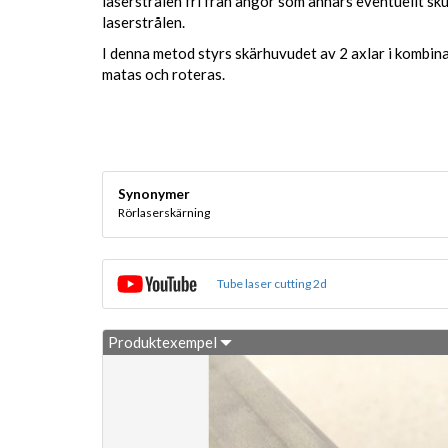
laserstrålen fri från ångor som annars eventuellt sk
laserstrålen.
I denna metod styrs skärhuvudet av 2 axlar i kombin
matas och roteras.
Synonymer
Rörlaserskärning
Tube laser cutting 2d
Produktexempel