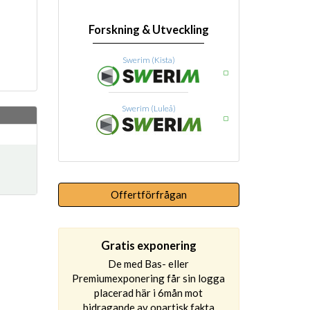
Forskning & Utveckling
Swerim (Kista)
Swerim (Luleå)
Offertförfrågan
Gratis exponering
De med Bas- eller
Premiumexponering får sin logga
placerad här i 6mån mot
bidragande av opartisk fakta