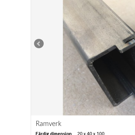
Ramverk
Färdig dimension
20
x 40
x 100