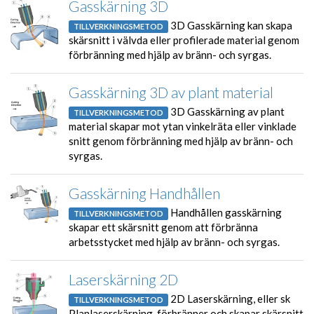
Gasskärning 3D
3D Gasskärning kan skapa
TILLVERKNINGSMETOD
skärsnitt i välvda eller profilerade material genom
förbränning med hjälp av bränn- och syrgas.
Gasskärning 3D av plant material
3D Gasskärning av plant
TILLVERKNINGSMETOD
material skapar mot ytan vinkelräta eller vinklade
snitt genom förbränning med hjälp av bränn- och
syrgas.
Gasskärning Handhållen
Handhållen gasskärning
TILLVERKNINGSMETOD
skapar ett skärsnitt genom att förbränna
arbetsstycket med hjälp av bränn- och syrgas.
Laserskärning 2D
2D Laserskärning, eller sk
TILLVERKNINGSMETOD
Planlaserskärning, förbränner och skapar skärsnitt