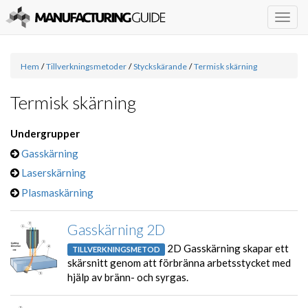
Togg
navig
Hem
/
Tillverkningsmetoder
/
Styckskärande
/
Termisk skärning
Termisk skärning
Undergrupper
Gasskärning
Laserskärning
Plasmaskärning
Gasskärning 2D
2D Gasskärning skapar ett
TILLVERKNINGSMETOD
skärsnitt genom att förbränna arbetsstycket med
hjälp av bränn- och syrgas.