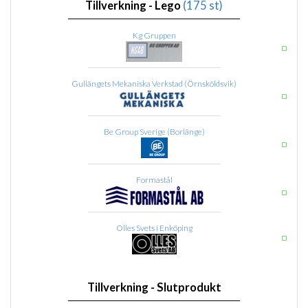
Tillverkning - Lego
(175 st)
Kg Gruppen
Gullängets Mekaniska Verkstad (Örnsköldsvik)
Be Group Sverige (Borlänge)
Formastål
Olles Svets i Enköping
Tillverkning - Slutprodukt