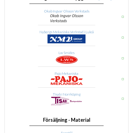
Okab Ingvar Olsson Verkstads
Nybergs Mekaniska Verkstad i Luleå
Lw Smides
Pajo Mekaniska
Tisab i Norrköping
Försäljning - Material
Swestål