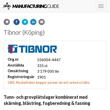
Togg
navig
Tibnor (Köping)
Org.nr
556004-4447
Anställda
335 st
Omsättning
3 179 000 tkr
Registreringsår
1901
OBS. Nyckeltalen bygger på mer än ett arbetsställe.
Tunn- och grovplåtslager kombinerat med
skärning, blästring, fogberedning & fasning