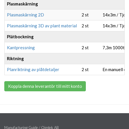
Plasmaskärning
Plasmaskärning 2D
2 st
14x3m / Tjoc
Plasmaskärning 3D av plant material
2 st
14x3m / Tjoc
Plåtbockning
Kantpressning
2 st
7,3m 1000to
Riktning
Planriktning av plåtdetaljer
2 st
En manuell oc
Koppla denna leverantör till mitt konto
Manufacturing Guide / Qimtek AB