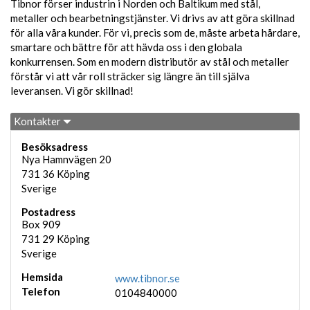
Tibnor förser industrin i Norden och Baltikum med stål,
metaller och bearbetningstjänster. Vi drivs av att göra skillnad
för alla våra kunder. För vi, precis som de, måste arbeta hårdare,
smartare och bättre för att hävda oss i den globala
konkurrensen. Som en modern distributör av stål och metaller
förstår vi att vår roll sträcker sig längre än till själva
leveransen. Vi gör skillnad!
Kontakter
Besöksadress
Nya Hamnvägen 20
731 36
Köping
Sverige
Postadress
Box 909
731 29
Köping
Sverige
Hemsida
www.tibnor.se
Telefon
0104840000