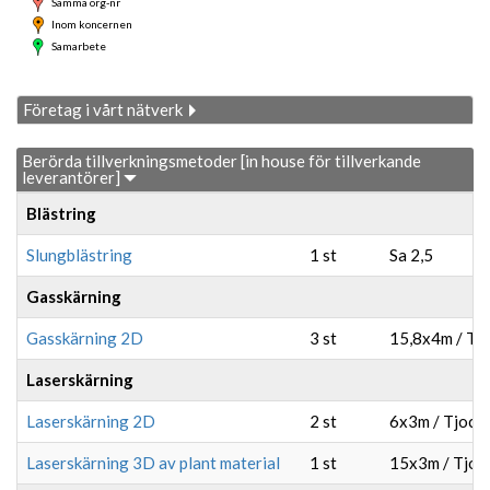
Samma org-nr
Inom koncernen
Samarbete
Företag i vårt nätverk
Berörda tillverkningsmetoder [in house för tillverkande
leverantörer]
Blästring
Slungblästring
1 st
Sa 2,5
Gasskärning
Gasskärning 2D
3 st
15,8x4m / Tj
Laserskärning
Laserskärning 2D
2 st
6x3m / Tjock
Laserskärning 3D av plant material
1 st
15x3m / Tjoc