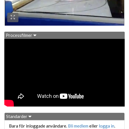
Processfilmer
Standarder
Bara för inloggade användare.
Bli medlem
eller
logga in
.