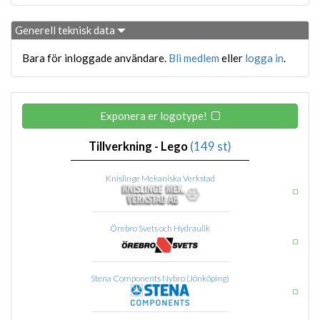
Generell teknisk data
Bara för inloggade användare.
Bli medlem
eller
logga in
.
Exponera er logotype!
Tillverkning - Lego
(149 st)
Knislinge Mekaniska Verkstad
Örebro Svets och Hydraulik
Stena Components Nybro (Jönköping)