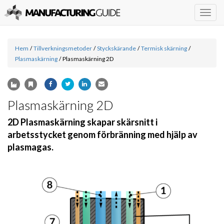
Togg
navig
Hem
/
Tillverkningsmetoder
/
Styckskärande
/
Termisk skärning
/
Plasmaskärning
/
Plasmaskärning 2D
Plasmaskärning 2D
2D Plasmaskärning skapar skärsnitt i
arbetsstycket genom förbränning med hjälp av
plasmagas.