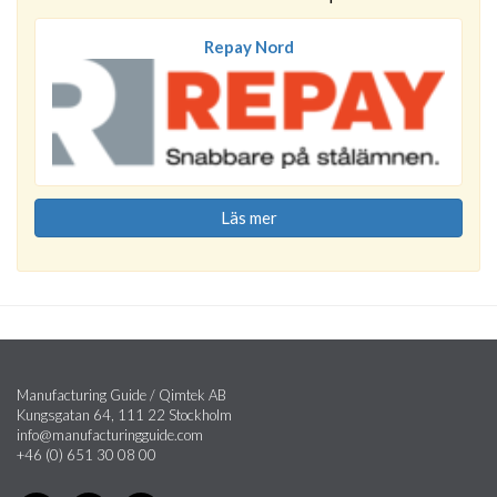
Repay Nord
Läs mer
Manufacturing Guide / Qimtek AB
Kungsgatan 64, 111 22 Stockholm
info@manufacturingguide.com
+46 (0) 651 30 08 00