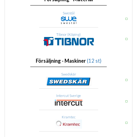
Swestål
Tibnor (Köping)
Försäljning - Maskiner
(12 st)
Swedskär
Intercut Sverige
Kramtec