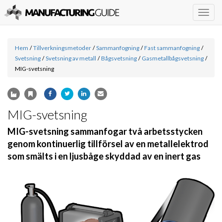
Togg
navig
Hem
/
Tillverkningsmetoder
/
Sammanfogning
/
Fast sammanfogning
/
Svetsning
/
Svetsning av metall
/
Bågsvetsning
/
Gasmetallbågsvetsning
/
MIG-svetsning
MIG-svetsning
MIG-svetsning sammanfogar två arbetsstycken
genom kontinuerlig tillförsel av en metallelektrod
som smälts i en ljusbåge skyddad av en inert gas