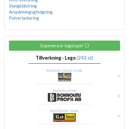
Slungblästring
Avspänningsglödgning
Pulverlackering
Exponera er logotype!
Tillverkning - Lego
(243 st)
Rolfstorps Svets & Smide
Boxholms Profil
Klub Teknik i Gävle