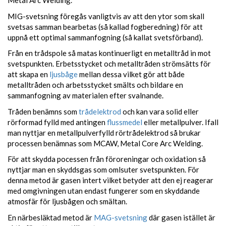
Metal Arc Welding.
MIG-svetsning föregås vanligtvis av att den ytor som skall
svetsas samman bearbetas (så kallad fogberedning) för att
uppnå ett optimal sammanfogning (så kallat svetsförband).
Från en trådspole så matas kontinuerligt en metalltråd in mot
svetspunkten. Erbetsstycket och metalltråden strömsätts för
att skapa en
ljusbåge
mellan dessa vilket gör att både
metalltråden och arbetsstycket smälts och bildare en
sammanfogning av materialen efter svalnande.
Tråden benämns som
trådelektrod
och kan vara solid eller
rörformad fylld med antingen
flussmedel
eller metallpulver. Ifall
man nyttjar en metallpulverfylld rörtrådelektrod så brukar
processen benämnas som MCAW, Metal Core Arc Welding.
För att skydda pocessen från föroreningar och oxidation så
nyttjar man en skyddsgas som omlsuter svetspunkten. För
denna metod är gasen intert vilket betyder att den ej reagerar
med omgivningen utan endast fungerer som en skyddande
atmosfär för ljusbågen och smältan.
En närbesläktad metod är
MAG-svetsning
där gasen istället är