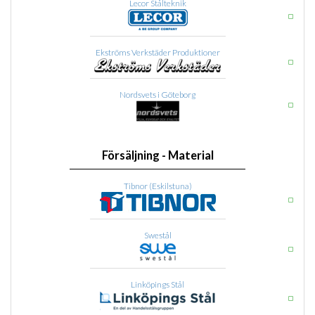
Lecor Stålteknik
Ekströms Verkstäder Produktioner
Nordsvets i Göteborg
Försäljning - Material
Tibnor (Eskilstuna)
Swestål
Linköpings Stål