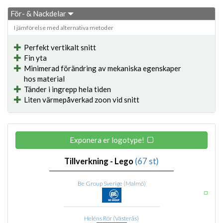
För- & Nackdelar
I jämförelse med alternativa metoder
Perfekt vertikalt snitt
Fin yta
Minimerad förändring av mekaniska egenskaper
hos material
Tänder i ingrepp hela tiden
Liten värmepåverkad zoon vid snitt
Exponera er logotype!
Tillverkning - Lego
(67 st)
Be Group Sverige (Malmö)
Heléns Rör (Västerås)