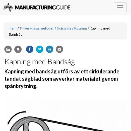
Togg
navig
Hem
/
Tillverkningsmetoder
/
Skärande
/
Kapning
/
Kapning med
Bandsåg
Kapning med Bandsåg
Kapning med bandsåg utförs av ett cirkulerande
tandat sågblad som avverkar materialet genom
spånbrytning.