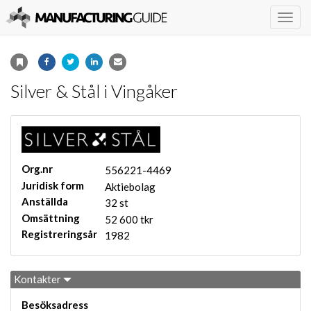
Togg
navig
Silver & Stål i Vingåker
Org.nr
556221-4469
Juridisk form
Aktiebolag
Anställda
32 st
Omsättning
52 600 tkr
Registreringsår
1982
Kontakter
Besöksadress