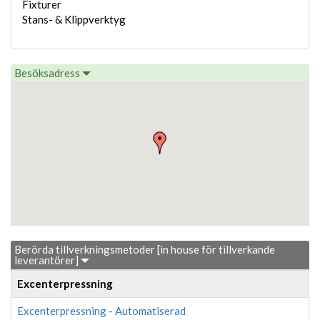
Fixturer
Stans- & Klippverktyg
Besöksadress
Berörda tillverkningsmetoder [in house för tillverkande
leverantörer]
Excenterpressning
Excenterpressning - Automatiserad