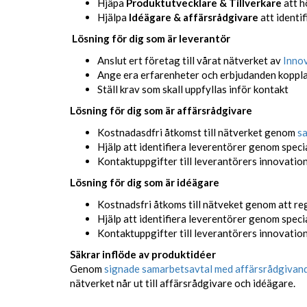
Hjäpa
Produktutvecklare & Tillverkare
att h
Hjälpa
Idéägare & affärsrådgivare
att identi
Lösning för dig som är leverantör
Anslut ert företag till vårat nätverket av
Inno
Ange era erfarenheter och erbjudanden kopplat
Ställ krav som skall uppfyllas inför kontakt
Lösning för dig som är affärsrådgivare
Kostnadasdfri åtkomst till nätverket genom
s
Hjälp att identifiera leverentörer genom speci
Kontaktuppgifter till leverantörers innovati
Lösning för dig som är idéägare
Kostnadsfri åtkoms till nätveket genom att re
Hjälp att identifiera leverentörer genom speci
Kontaktuppgifter till leverantörers innovati
Säkrar inflöde av produktidéer
Genom
signade samarbetsavtal med affärsrådgivan
nätverket når ut till affärsrådgivare och idéägare.