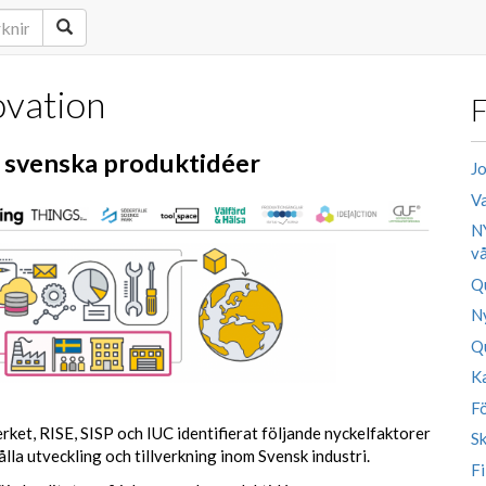
ovation
F
r svenska produktidéer
Jo
Va
N
vå
Qu
N
Qu
Ka
Fö
ket, RISE, SISP och IUC identifierat följande nyckelfaktorer
S
lla utveckling och tillverkning inom Svensk industri.
Fi