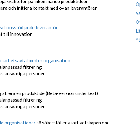
öja kvaliteten på inkommande produktidéer
Op
fiera och initiera kontakt med ovan leverantörer
Vå
Of
vationsstödjande leverantör
Lä
 till innovation
Yt
amarbetsavtal med er organisation
alanpassad filtrering
ons-ansvariga personer
gistrera en produktidé (Beta-version under test)
alanpassad filtrering
ons-ansvariga personer
de organisationer
så säkerställer vi att vetskapen om