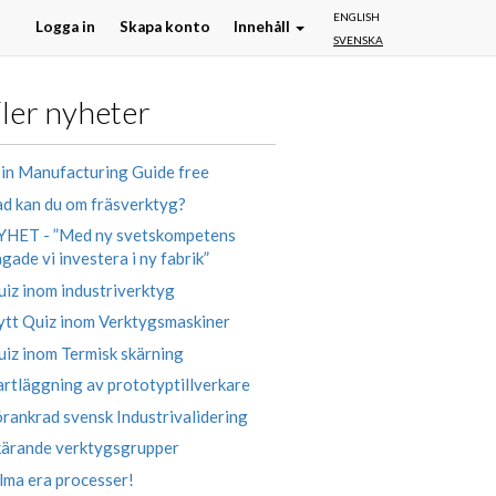
ENGLISH
Logga in
Skapa konto
Innehåll
SVENSKA
ler nyheter
in Manufacturing Guide free
d kan du om fräsverktyg?
YHET - ”Med ny svetskompetens
gade vi investera i ny fabrik”
iz inom industriverktyg
ytt Quiz inom Verktygsmaskiner
iz inom Termisk skärning
rtläggning av prototyptillverkare
rankrad svensk Industrivalidering
kärande verktygsgrupper
lma era processer!