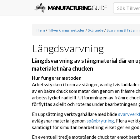
Hem
/
Tillverkningsmetoder
/
Skärande
/
Svarvning & Fräsnin
Längdsvarvning
Längdsvarvning av stångmaterial där en u
materialet nära chucken
Hur fungerar metoden
Arbetsstycken i form av stänger, vanligtvis laddade
av en bakre chuck som matar den genom en främre ch
arbetsstycket radiellt. Utformningen av främre chuck
förflyttas axiellt och roteras under bearbetningens 
En uppsättning verktygshållare med både
svarvverk
avlägsnar material genom
spånbrytning
. Flera verkt
samtidigt för simultan bearbetning vilket ger en go
En eventuell tredje motstående chuck tar emot bearb