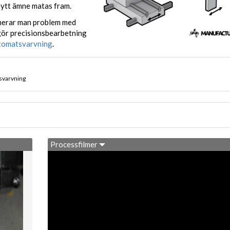
nytt ämne matas fram.
imerar man problem med
gör precisionsbearbetning
tomatsvarvning
.
svarvning
Processfilmer