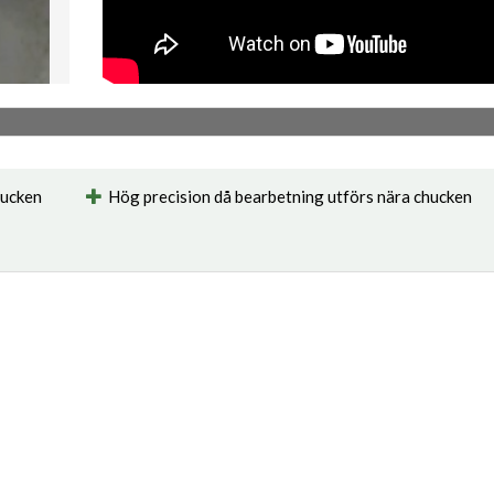
hucken
Hög precision då bearbetning utförs nära chucken