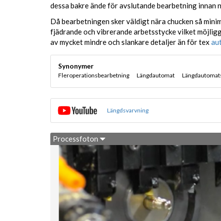
dessa bakre ände för avslutande bearbetning innan 
Då bearbetningen sker väldigt nära chucken så min
fjädrande och vibrerande arbetsstycke vilket möjlig
av mycket mindre och slankare detaljer än för tex
au
Synonymer
Fleroperationsbearbetning
Längdautomat
Längdautomat
Längdsvarvning
Processfoton