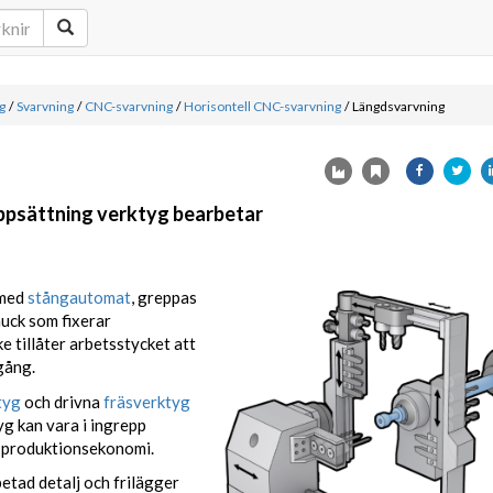
g
/
Svarvning
/
CNC-svarvning
/
Horisontell CNC-svarvning
/
Längdsvarvning
ppsättning verktyg bearbetar
 med
stångautomat
, greppas
uck som fixerar
e tillåter arbetsstycket att
gång.
tyg
och drivna
fräsverktyg
yg kan vara i ingrepp
d produktionsekonomi.
etad detalj och frilägger