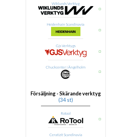
Wiklunds Verktyg
Heidenhain Scandinavia
Gjs Verktygs
Chuckcenter i Ängelholm
Försäljning - Skärande verktyg
(34 st)
Rotool
Ceratizit Scandinavia