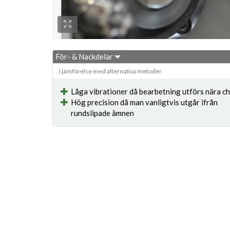
För- & Nackdelar
I jämförelse med alternativa metoder
Låga vibrationer då bearbetning utförs nära c
Hög precision då man vanligtvis utgår ifrån
rundslipade ämnen