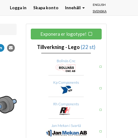
ENGLISH
Logga in
Skapa konto
Innehåll
SVENSKA
Exponera er logotype!
Tillverkning - Lego
(22 st)
Bollnäs Cnc
Kp Components
Rh Components
Jan Mekan i Svartå