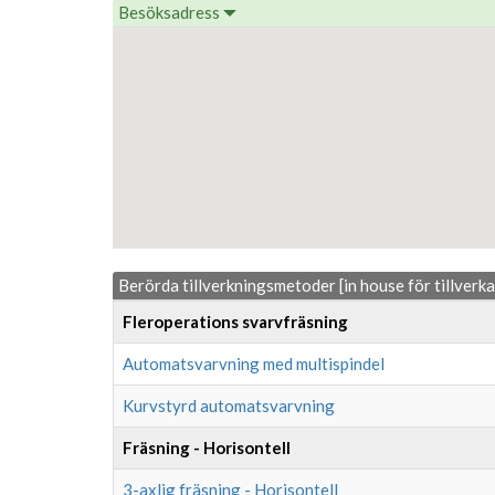
Besöksadress
Berörda tillverkningsmetoder [in house för tillverk
Fleroperations svarvfräsning
Automatsvarvning med multispindel
Kurvstyrd automatsvarvning
Fräsning - Horisontell
3-axlig fräsning - Horisontell