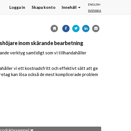
ENGLISH
Logga in
Skapa konto
Innehåll
SVENSKA
höjare inom skärande bearbetning
nde verktyg samtidigt som vi tillhandahåller
åller vi ett kostnadsfritt och effektivt sätt att ge
öretag kan lösa också de mest komplicerade problem
roduktexempel