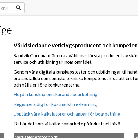
ige
Världsledande verktygsproducent och kompetens
Sandvik Coromant är en av väldens största producent av skära
service och utbildningar inom området.
Genom våra digitala kunskapstester och utbildningar tillhandah
era anställda den senaste tekniska kompetensen, så att ert f
och hålla er före konkurrenterna.
Höj din kunskap om skärande bearbetning
Registrera dig för kostnadsfri e-learning
Upptäck våra kalkylatorer och appar för bearbetning
Det är det som vi kallar samarbete på industriell nivå.
Verksamhetsfoton
P