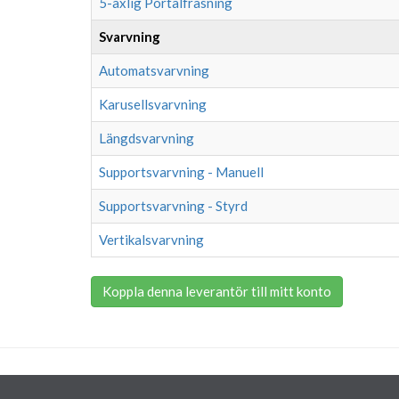
5-axlig Portalfräsning
Svarvning
Automatsvarvning
Karusellsvarvning
Längdsvarvning
Supportsvarvning - Manuell
Supportsvarvning - Styrd
Vertikalsvarvning
Koppla denna leverantör till mitt konto