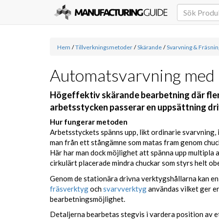
Hem
/
Tillverkningsmetoder
/
Skärande
/
Svarvning & Fräsnin
Automatsvarvning med 
Högeffektiv skärande bearbetning där fler
arbetsstycken passerar en uppsättning dri
Hur fungerar metoden
Arbetsstyckets spänns upp, likt ordinarie svarvning, i
man från ett stångämne som matas fram genom chuc
Här har man dock möjlighet att spänna upp multipla a
cirkulärt placerade mindra chuckar som styrs helt o
Genom de stationära drivna verktygshållarna kan en 
fräsverktyg
och
svarvverktyg
användas vilket ger e
bearbetningsmöjlighet.
Detaljerna bearbetas stegvis i vardera position av et