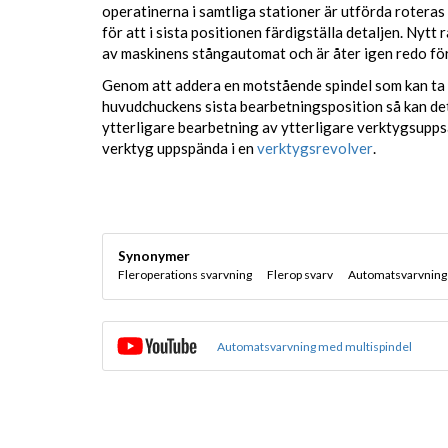
operatinerna i samtliga stationer är utförda rotera
för att i sista positionen färdigställa detaljen. Nytt
av maskinens stångautomat och är åter igen redo för
Genom att addera en motstående spindel som kan ta 
huvudchuckens sista bearbetningsposition så kan det
ytterligare bearbetning av ytterligare verktygsupps
verktyg uppspända i en
verktygsrevolver
.
Synonymer
Fleroperations svarvning
Flerop svarv
Automatsvarvning
Automatsvarvning med multispindel