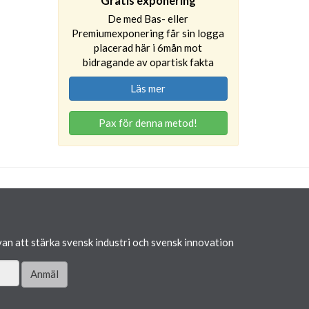
Gratis exponering
De med Bas- eller
Premiumexponering får sin logga
placerad här i 6mån mot
bidragande av opartisk fakta
Läs mer
Pax för denna metod!
van att stärka svensk industri och svensk innovation
Anmäl