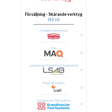
Försäljning - Skärande verktyg
(42 st)
Tungaloy Scandinavia
Maq
Lsab Sverige Produktion (Långshyttan)
Ergocraft Maskin
Scandinavian Tool Systems