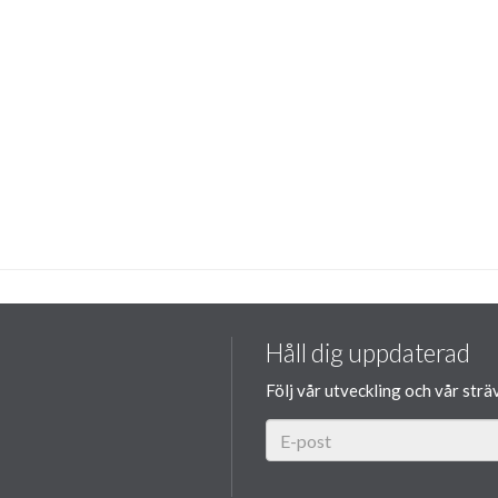
Håll dig uppdaterad
Följ vår utveckling och vår strä