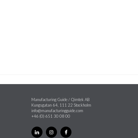
Manufacturing Guide / Qimtek AB
Kungsgatan 64, 111 22 Stockholm
info@manufacturingguide.com
+46 (0) 651 30 08 00