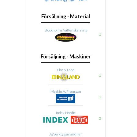
Försäljning - Material
Stockholms Vattenskärning
Försäljning - Maskiner
Ehn & Land
Maskin A. Fransson
Index Nordic
Jg Verktygsmaskiner