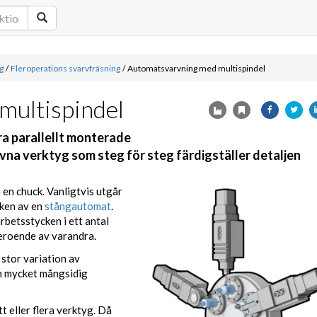
g
/
Fleroperations svarvfräsning
/
Automatsvarvning med multispindel
multispindel
a parallellt monterade
vna verktyg som steg för steg färdigställer detaljen
 en chuck. Vanligtvis utgår
ken av en
stångautomat
.
rbetsstycken i ett antal
beroende av varandra.
stor variation av
n mycket mångsidig
t eller flera verktyg. Då