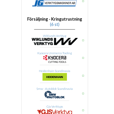
Försäljning - Kringutrustning
(6 st)
Wiklunds Verktyg
Kyocera Unimerco Tooling
Heidenhain Scandinavia
Smw - Autoblok Scandinavia
Gjs Verktygs