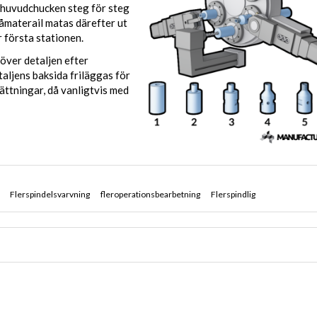
s huvudchucken steg för steg
 råmaterail matas därefter ut
 första stationen.
över detaljen efter
aljens baksida friläggas för
ättningar, då vanligtvis med
Flerspindelsvarvning
fleroperationsbearbetning
Flerspindlig