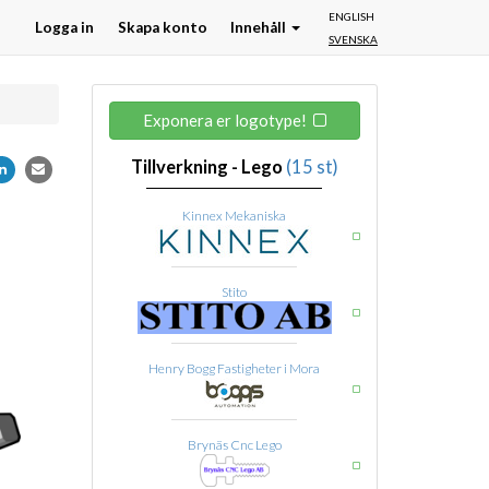
ENGLISH
Logga in
Skapa konto
Innehåll
SVENSKA
Exponera er logotype!
Tillverkning - Lego
(15 st)
Kinnex Mekaniska
Stito
Henry Bogg Fastigheter i Mora
Brynäs Cnc Lego