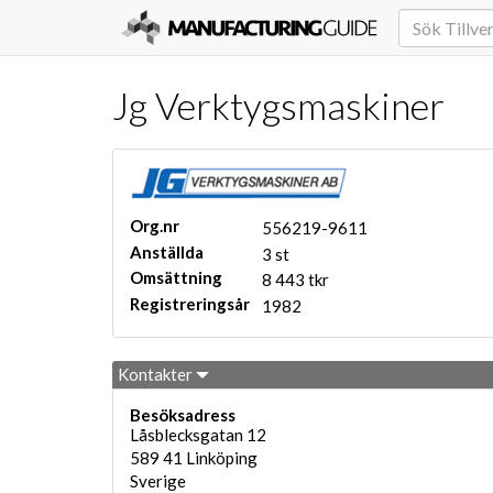
Jg Verktygsmaskiner
Org.nr
556219-9611
Anställda
3 st
Omsättning
8 443 tkr
Registreringsår
1982
Kontakter
Besöksadress
Låsblecksgatan 12
589 41
Linköping
Sverige