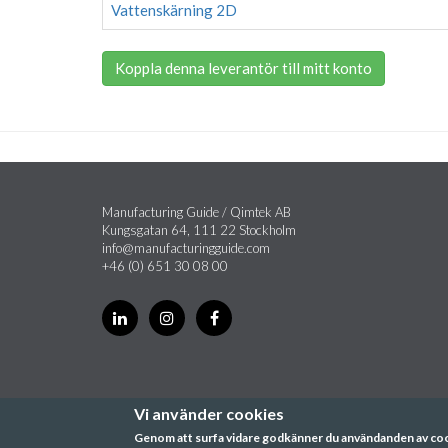
Vattenskärning 2D
Koppla denna leverantör till mitt konto
Manufacturing Guide / Qimtek AB
Kungsgatan 64, 111 22 Stockholm
info@manufacturingguide.com
+46 (0) 651 30 08 00
Vi använder cookies
Genom att surfa vidare godkänner du användanden av co