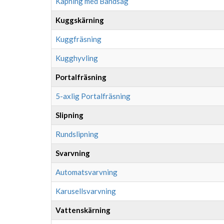
Kapning med Bandsåg
Kuggskärning
Kuggfräsning
Kugghyvling
Portalfräsning
5-axlig Portalfräsning
Slipning
Rundslipning
Svarvning
Automatsvarvning
Karusellsvarvning
Vattenskärning