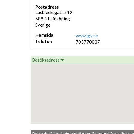
Postadress
Låsblecksgatan 12
589 41
Linköping
Sverige
Hemsida
www.jgv.se
Telefon
705770037
Besöksadress
Berörda tillverkningsmetoder [in house för tillverk