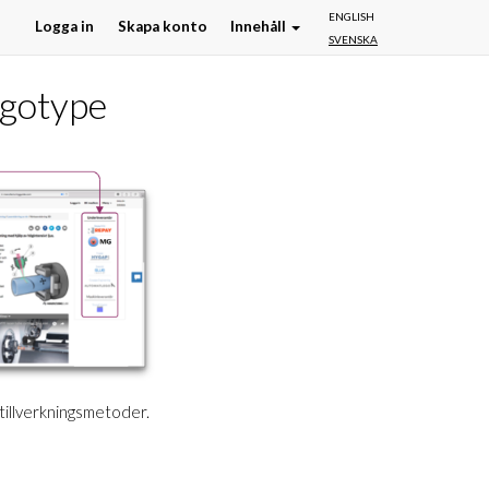
ENGLISH
Logga in
Skapa konto
Innehåll
SVENSKA
ogotype
 tillverkningsmetoder.