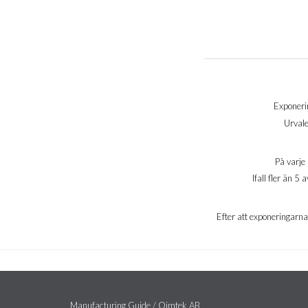
Exponerin
Urvale
På varje 
Ifall fler än 
Efter att exponeringarna ä
Manufacturing Guide / Qimtek AB