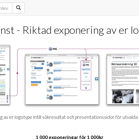
änst - Riktad exponering av er l
 av er logotype intill sökresultat och presentationssidor för utvalda
1 000 exponeringar för 1 000kr