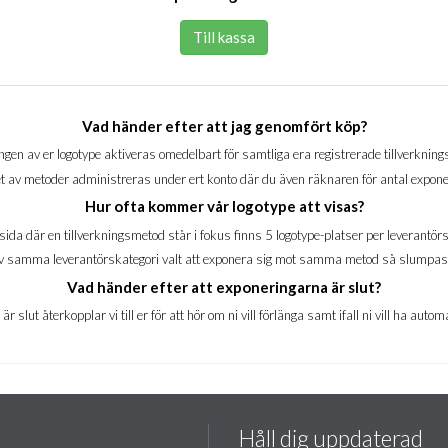
Till kassa
Vad händer efter att jag genomfört köp?
gen av er logotype aktiveras omedelbart för samtliga era registrerade tillverknin
t av metoder administreras under ert konto där du även räknaren för antal expone
Hur ofta kommer vår logotype att visas?
sida där en tillverkningsmetod står i fokus finns 5 logotype-platser per leverantörs
5 av samma leverantörskategori valt att exponera sig mot samma metod så slumpas
Vad händer efter att exponeringarna är slut?
r slut återkopplar vi till er för att hör om ni vill förlänga samt ifall ni vill ha aut
Håll dig uppdaterad