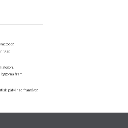
gsmetoder.
ringar.
kategori.
 loggorna fram.
omatisk påfyllnad framöver.