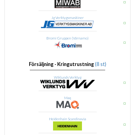
Jg Verktygsmaskiner
Bromi Gruppen (Värnamo)
Försäljning - Kringutrustning
(8 st)
Wiklunds Verktyg
Maq
Heidenhain Scandinavia