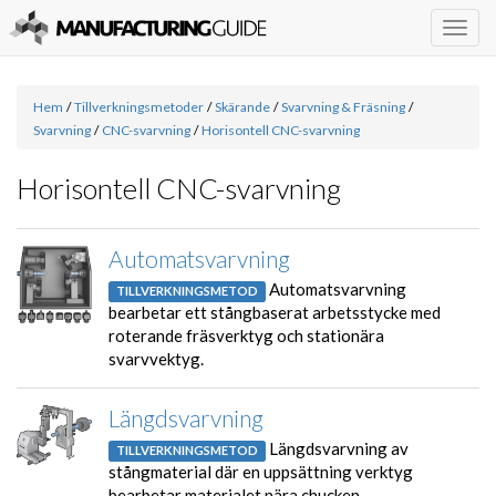
Togg
navig
Hem
/
Tillverkningsmetoder
/
Skärande
/
Svarvning & Fräsning
/
Svarvning
/
CNC-svarvning
/
Horisontell CNC-svarvning
Horisontell CNC-svarvning
Automatsvarvning
Automatsvarvning
TILLVERKNINGSMETOD
bearbetar ett stångbaserat arbetsstycke med
roterande fräsverktyg och stationära
svarvvektyg.
Längdsvarvning
Längdsvarvning av
TILLVERKNINGSMETOD
stångmaterial där en uppsättning verktyg
bearbetar materialet nära chucken