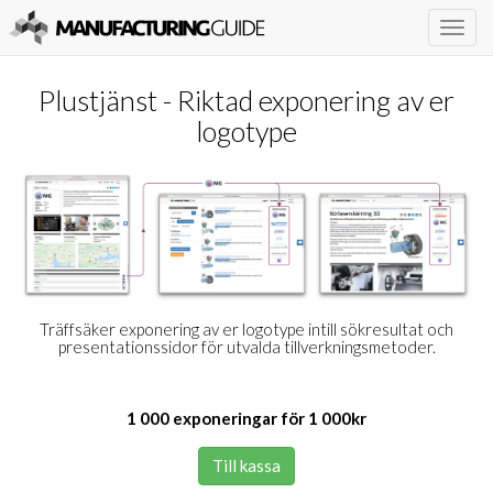
Togg
navig
Plustjänst - Riktad exponering av er
logotype
Träffsäker exponering av er logotype intill sökresultat och
presentationssidor för utvalda tillverkningsmetoder.
1 000 exponeringar för 1 000kr
Till kassa