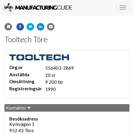
Togg
navig
Tooltech Töre
Org.nr
556403-2869
Anställda
10 st
Omsättning
9 200 tkr
Registreringsår
1990
Kontakter
Besöksadress
Kyrkvägen 1
952 43
Töre