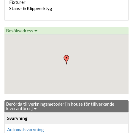
Fixturer
Stans- & Klippverktyg
Besöksadress
Berörda tillverkningsmetoder [in house för tillverkande
leverantörer]
Svarvning
Automatsvarvning