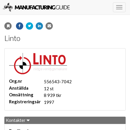
Togg
navig
Linto
Org.nr
556543-7042
Anställda
12 st
Omsättning
8 939 tkr
Registreringsår
1997
Kontakter