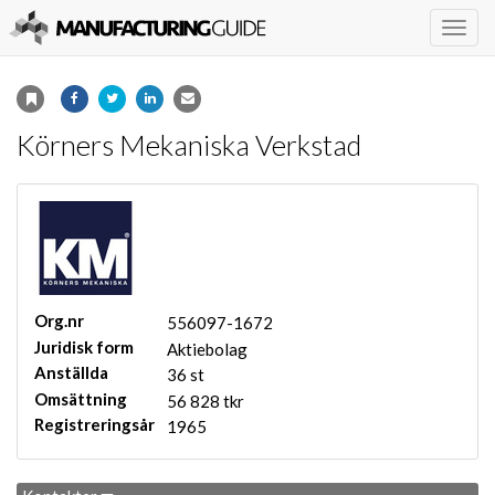
Togg
navig
Körners Mekaniska Verkstad
Org.nr
556097-1672
Juridisk form
Aktiebolag
Anställda
36 st
Omsättning
56 828 tkr
Registreringsår
1965