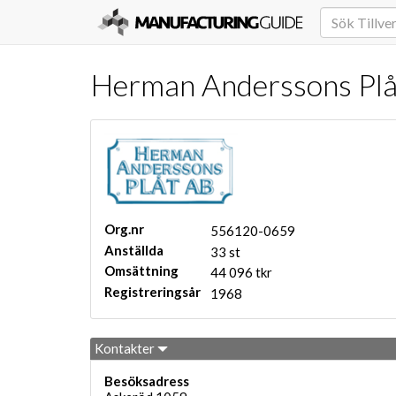
Herman Anderssons Plå
Org.nr
556120-0659
Anställda
33 st
Omsättning
44 096 tkr
Registreringsår
1968
Kontakter
Besöksadress