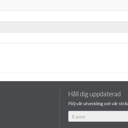
Håll dig uppdaterad
Följ vår utveckling och vår strä