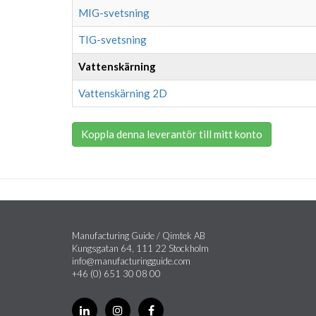
MIG-svetsning
TIG-svetsning
Vattenskärning
Vattenskärning 2D
Koppla denna leverantör till mitt konto
Manufacturing Guide / Qimtek AB
Kungsgatan 64, 111 22 Stockholm
info@manufacturingguide.com
+46 (0) 651 30 08 00