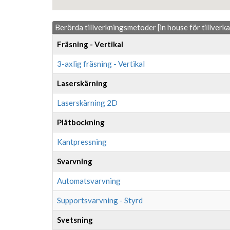
Berörda tillverkningsmetoder [in house för tillverk
Fräsning - Vertikal
3-axlig fräsning - Vertikal
Laserskärning
Laserskärning 2D
Plåtbockning
Kantpressning
Svarvning
Automatsvarvning
Supportsvarvning - Styrd
Svetsning