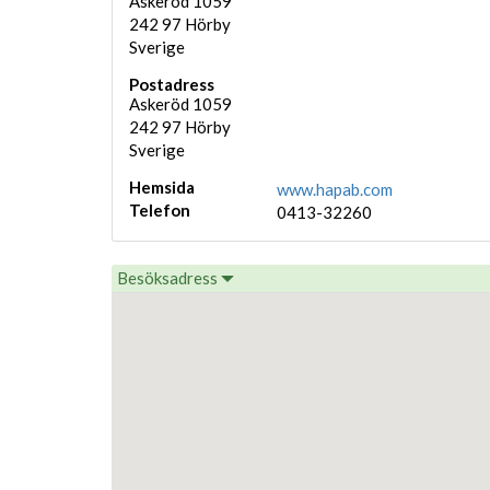
Askeröd 1059
242 97
Hörby
Sverige
Postadress
Askeröd 1059
242 97
Hörby
Sverige
Hemsida
www.hapab.com
Telefon
0413-32260
Besöksadress