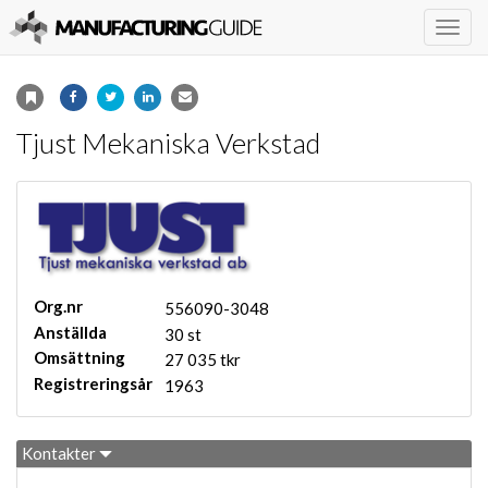
Togg
navig
Tjust Mekaniska Verkstad
Org.nr
556090-3048
Anställda
30 st
Omsättning
27 035 tkr
Registreringsår
1963
Kontakter