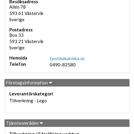
Besöksadress
Allén 78
593 61
Västervik
Sverige
Postadress
Box 33
593 21
Västervik
Sverige
Hemsida
tjustmekaniska.se
Telefon
0490-82580
Företagsinformation
Leverantörskategori
Tillverkning - Lego
Tjänsteområden
Tillverkning / Försäljning verktyg