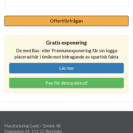
Offertförfrågan
Gratis exponering
De med Bas- eller Premiumexponering får sin logga
placerad här i 6mån mot bidragande av opartisk fakta
Läs mer
Pax för denna metod!
Manufacturing Guide / Qimtek AB
Kungsgatan 64, 111 22 Stockholm