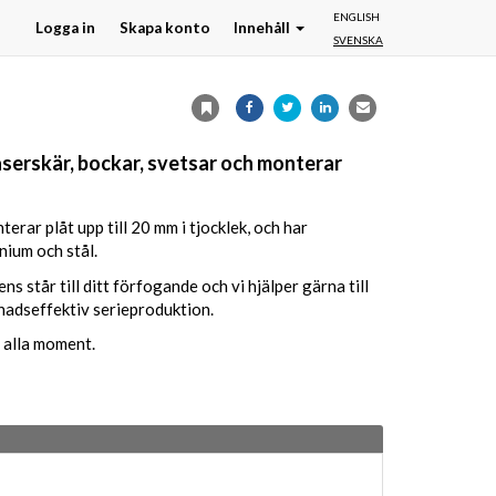
ENGLISH
Logga in
Skapa konto
Innehåll
SVENSKA
laserskär, bockar, svetsar och monterar
terar plåt upp till 20 mm i tjocklek, och har
nium och stål.
står till ditt förfogande och vi hjälper gärna till
stnadseffektiv serieproduktion.
 alla moment.