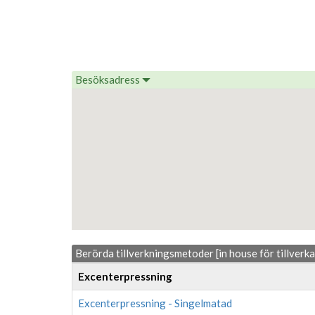
Besöksadress
Berörda tillverkningsmetoder [in house för tillverk
Excenterpressning
Excenterpressning - Singelmatad