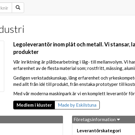
dustri
Legoleverantör inom plåt och metall. Vi stansar, 
produkter
Vår inriktning är plåtbearbetning i låg- till mellanvolym. Vi han
erfarenhet av de flesta material som; rostfritt, mässing, alumi
Gedigen verkstadskunskap, lång erfarenhet och yrkeskompetens 
med allt från idé till produkt, från enstaka prototyper till ko
Med vår moderna maskinpark är vi en komplett leverantör för
Medlem i kluster
Made by Eskilstuna
Företagsinformation
Leverantörskategori