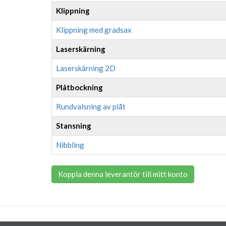
Klippning
Klippning med gradsax
Laserskärning
Laserskärning 2D
Plåtbockning
Rundvalsning av plåt
Stansning
Nibbling
Koppla denna leverantör till mitt konto