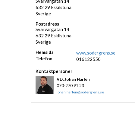
Svarvargatan 14
632 29
Eskilstuna
Sverige
Postadress
Svarvargatan 14
632 29
Eskilstuna
Sverige
Hemsida
www.sodergrens.se
Telefon
016122550
Kontaktpersoner
VD,
Johan Harlén
070-270 91 23
johan.harlen@sodergrens.se