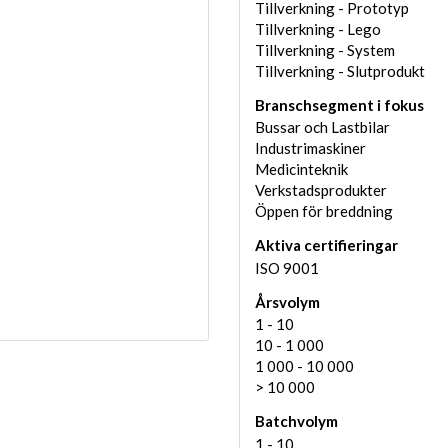
Tillverkning - Prototyp
Tillverkning - Lego
Tillverkning - System
Tillverkning - Slutprodukt
Branschsegment i fokus
Bussar och Lastbilar
Industrimaskiner
Medicinteknik
Verkstadsprodukter
Öppen för breddning
Aktiva certifieringar
ISO 9001
Årsvolym
1 - 10
10 - 1 000
1 000 - 10 000
> 10 000
Batchvolym
1 - 10