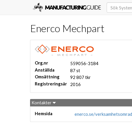
Enerco Mechpart
Org.nr
559056-3184
Anställda
87 st
Omsättning
92 807 tkr
Registreringsår
2016
Kontakter
Hemsida
enerco.se/verksamhetsomrade