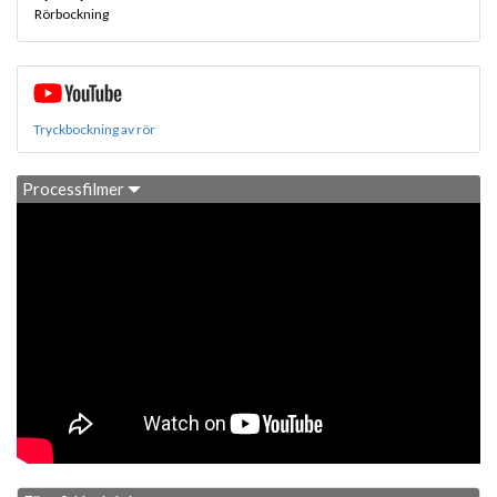
Rörbockning
Tryckbockning av rör
Processfilmer