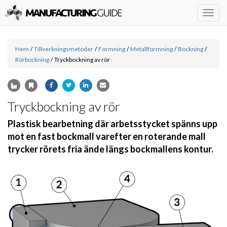
Togg
navig
Hem
/
Tillverkningsmetoder
/
Formning
/
Metallformning
/
Bockning
/
Rörbockning
/
Tryckbockning av rör
Tryckbockning av rör
Plastisk bearbetning där arbetsstycket spänns upp
mot en fast bockmall varefter en roterande mall
trycker rörets fria ände längs bockmallens kontur.