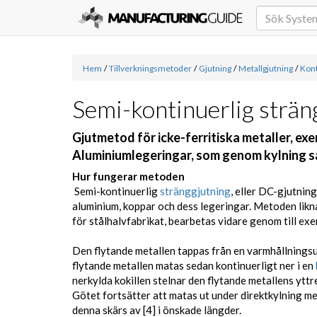
Hem
/
Tillverkningsmetoder
/
Gjutning
/
Metallgjutning
/
Kont
Semi-kontinuerlig strän
Gjutmetod för icke-ferritiska metaller, ex
Aluminiumlegeringar, som genom kylning s
Hur fungerar metoden
Semi-kontinuerlig
stränggjutning
, eller DC-gjutning
aluminium, koppar och dess legeringar. Metoden lik
för stålhalvfabrikat, bearbetas vidare genom till ex
Den flytande metallen tappas från en varmhållningsug
flytande metallen matas sedan kontinuerligt ner i en
nerkylda kokillen stelnar den flytande metallens yttre
Götet fortsätter att matas ut under direktkylning med
denna skärs av [4] i önskade längder.