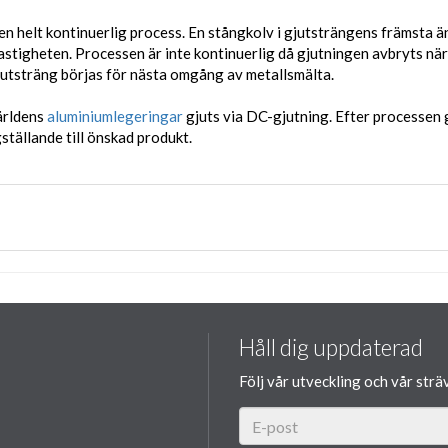
 en helt kontinuerlig process. En stångkolv i gjutsträngens främsta ä
stigheten. Processen är inte kontinuerlig då gjutningen avbryts när
gjutsträng börjas för nästa omgång av metallsmälta.
ärldens
aluminiumlegeringar
gjuts via DC-gjutning. Efter processen 
ställande till önskad produkt.
Håll dig uppdaterad
Följ vår utveckling och vår strä