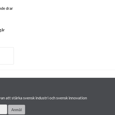
nde drar
går
van att stärka svensk industri och svensk innovation
Anmäl