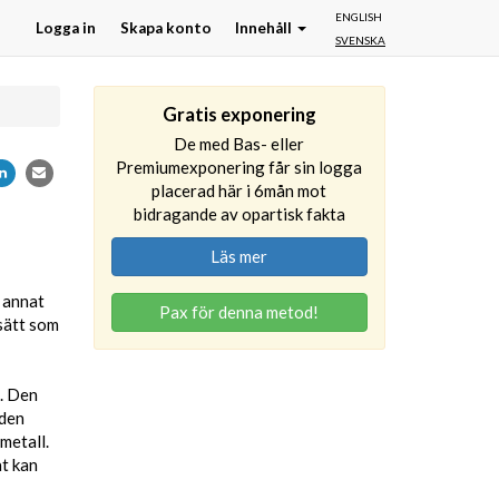
ENGLISH
Logga in
Skapa konto
Innehåll
SVENSKA
Gratis exponering
De med Bas- eller
Premiumexponering får sin logga
placerad här i 6mån mot
bidragande av opartisk fakta
Läs mer
d annat
Pax för denna metod!
sätt som
t. Den
 den
metall.
at kan