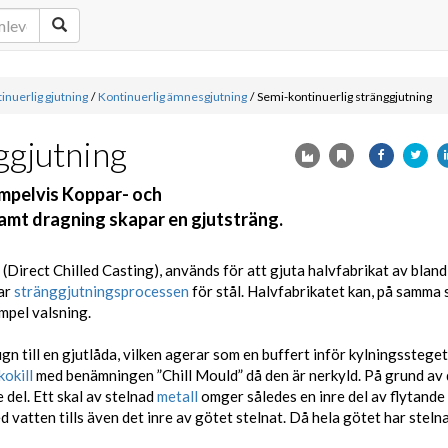
inuerlig gjutning
/
Kontinuerlig ämnesgjutning
/
Semi-kontinuerlig stränggjutning
ggjutning
empelvis Koppar- och
amt dragning skapar en gjutsträng.
 (Direct Chilled Casting), används för att gjuta halvfabrikat av blan
nar
stränggjutningsprocessen
för stål. Halvfabrikatet kan, på samma 
empel valsning.
n till en gjutlåda, vilken agerar som en buffert inför kylningsstege
kokill
med benämningen ”Chill Mould” då den är nerkyld. På grund av
 del. Ett skal av stelnad
metall
omger således en inre del av flytande 
 vatten tills även det inre av götet stelnat. Då hela götet har steln