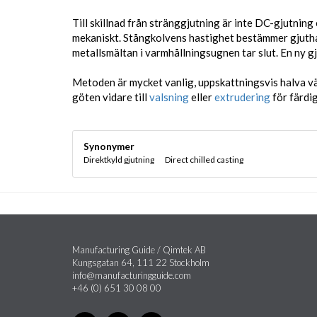
Till skillnad från stränggjutning är inte DC-gjutning
mekaniskt. Stångkolvens hastighet bestämmer gjutha
metallsmältan i varmhållningsugnen tar slut. En ny 
Metoden är mycket vanlig, uppskattningsvis halva v
göten vidare till
valsning
eller
extrudering
för färdig
Synonymer
Direktkyld gjutning
Direct chilled casting
Manufacturing Guide / Qimtek AB
Kungsgatan 64, 111 22 Stockholm
info@manufacturingguide.com
+46 (0) 651 30 08 00