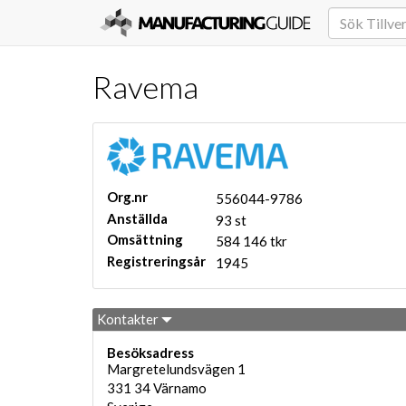
Ravema
Org.nr
556044-9786
Anställda
93 st
Omsättning
584 146 tkr
Registreringsår
1945
Kontakter
Besöksadress
Margretelundsvägen 1
331 34
Värnamo