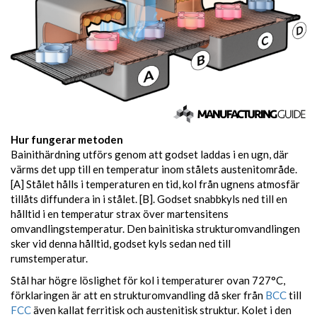
Hur fungerar metoden
Bainithärdning utförs genom att godset laddas i en ugn, där
värms det upp till en temperatur inom stålets austenitområde.
[A] Stålet hålls i temperaturen en tid, kol från ugnens atmosfär
tillåts diffundera in i stålet. [B]. Godset snabbkyls ned till en
hålltid i en temperatur strax över martensitens
omvandlingstemperatur. Den bainitiska strukturomvandlingen
sker vid denna hålltid, godset kyls sedan ned till
rumstemperatur.
Stål har högre löslighet för kol i temperaturer ovan 727°C,
förklaringen är att en strukturomvandling då sker från
BCC
till
FCC
även kallat ferritisk och austenitisk struktur. Kolet i den