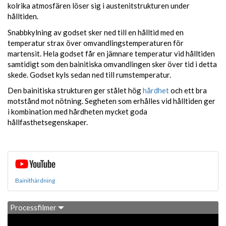
kolrika atmosfären löser sig i austenitstrukturen under
hålltiden.
Snabbkylning av godset sker ned till en hålltid med en
temperatur strax över omvandlingstemperaturen för
martensit. Hela godset får en jämnare temperatur vid hålltiden
samtidigt som den bainitiska omvandlingen sker över tid i detta
skede. Godset kyls sedan ned till rumstemperatur.
Den bainitiska strukturen ger stålet hög
hårdhet
och ett bra
motstånd mot nötning. Segheten som erhålles vid hålltiden ger
i kombination med hårdheten mycket goda
hållfasthetsegenskaper.
Bainithärdning
Processfilmer