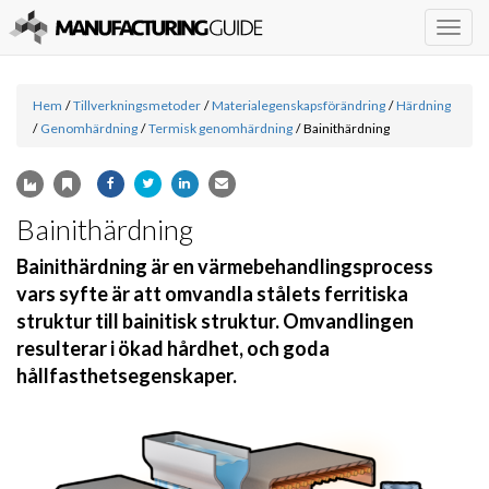
Togg
navig
Hem
/
Tillverkningsmetoder
/
Materialegenskapsförändring
/
Härdning
/
Genomhärdning
/
Termisk genomhärdning
/
Bainithärdning
Bainithärdning
Bainithärdning är en värmebehandlingsprocess
vars syfte är att omvandla stålets ferritiska
struktur till bainitisk struktur. Omvandlingen
resulterar i ökad hårdhet, och goda
hållfasthetsegenskaper.