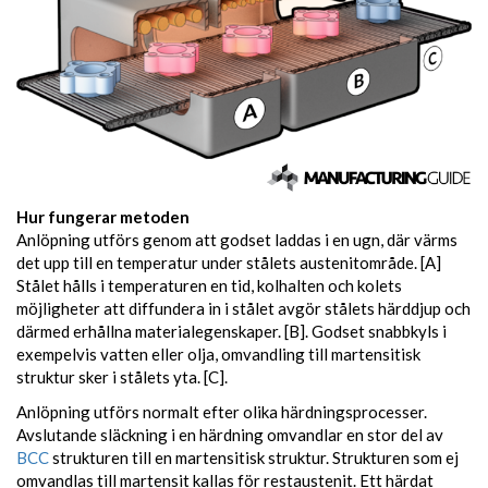
Hur fungerar metoden
Anlöpning utförs genom att godset laddas i en ugn, där värms
det upp till en temperatur under stålets austenitområde. [A]
Stålet hålls i temperaturen en tid, kolhalten och kolets
möjligheter att diffundera in i stålet avgör stålets härddjup och
därmed erhållna materialegenskaper. [B]. Godset snabbkyls i
exempelvis vatten eller olja, omvandling till martensitisk
struktur sker i stålets yta. [C].
Anlöpning utförs normalt efter olika härdningsprocesser.
Avslutande släckning i en härdning omvandlar en stor del av
BCC
strukturen till en martensitisk struktur. Strukturen som ej
omvandlas till martensit kallas för restaustenit. Ett härdat