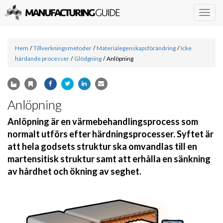
Togg
navig
Hem
/
Tillverkningsmetoder
/
Materialegenskapsförändring
/
Icke
härdande processer
/
Glödgning
/
Anlöpning
Anlöpning
Anlöpning är en värmebehandlingsprocess som
normalt utförs efter härdningsprocesser. Syftet är
att hela godsets struktur ska omvandlas till en
martensitisk struktur samt att erhålla en sänkning
av hårdhet och ökning av seghet.