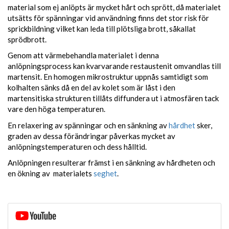
material som ej anlöpts är mycket hårt och sprött, då materialet
utsätts för spänningar vid användning finns det stor risk för
sprickbildning vilket kan leda till plötsliga brott, såkallat
sprödbrott.
Genom att värmebehandla materialet i denna
anlöpningsprocess kan kvarvarande restaustenit omvandlas till
martensit. En homogen mikrostruktur uppnås samtidigt som
kolhalten sänks då en del av kolet som är låst i den
martensitiska strukturen tillåts diffundera ut i atmosfären tack
vare den höga temperaturen.
En relaxering av spänningar och en sänkning av
hårdhet
sker,
graden av dessa förändringar påverkas mycket av
anlöpningstemperaturen och dess hålltid.
Anlöpningen resulterar främst i en sänkning av hårdheten och
en ökning av materialets
seghet
.