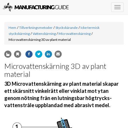
Togg
navig
Hem
/
Tillverkningsmetoder
/
Styckskärande
/
Icke termisk
styckskärning
/
Vattenskärning
/
Microvattenskärning
/
Microvattenskärning 3D av plant material
Microvattenskärning 3D av plant
material
3D Microvattenskärning av plant material skapar
ett skärsnitt vinkelrätt eller vinklat mot ytan
genom nötning från en lutningsbar högtrycks-
vattenstråle uppblandad med abrasivt medel.