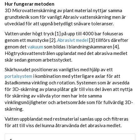
Hur fungerar metoden
3D Microvattenskärning av plant material nyttjar samma
grundteknik som för vanligt Abrasiv vattenskärning men är
utvecklad för att uppnå betydligt snävare toleranser.
Vatten under högt tryck [1] på upp till 4000 bar fokuseras
genom ett munstycke [2].
Abrasivt medel
[3] tillförs därefter
genom det
vakuum
som bildas i blandningskammaren [4].
Högtrycksvattenstrålen upplandat med det abrasiva medlet
skär sedan genom arbetsstycket.
Skärhuvudet positioneras vanligtivs med hjälp av ett
portalsystem
i kombination med ytterligare axlar för att
åstadkomma vinkling och rotation. Systemen som är avsedda
för 3D-skärning av plana plåtar går till viss del även att nyttja
för skärning av välvda ytor men har inte samma
vinklingsmöjligheter och arbetsområde som för fullvärdig 3D-
skärning.
Vatten uppblandat med restmaterial samlas upp och filtreras
för att till viss del kunna åtranvända det abrasiva medlet.