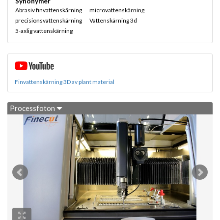
Synonymer
Abrasiv finvattenskärning
microvattenskärning
precisionsvattenskärning
Vattenskärning 3d
5-axlig vattenskärning
Finvattenskärning 3D av plant material
Processfoton