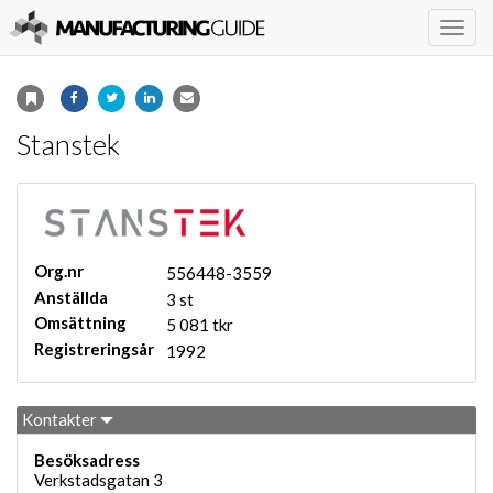
Togg
navig
Stanstek
Org.nr
556448-3559
Anställda
3 st
Omsättning
5 081 tkr
Registreringsår
1992
Kontakter
Besöksadress
Verkstadsgatan 3