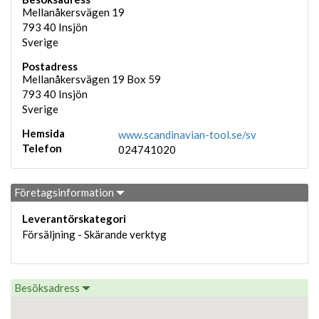
Mellanåkersvägen 19
793 40
Insjön
Sverige
Postadress
Mellanåkersvägen 19 Box 59
793 40
Insjön
Sverige
Hemsida
www.scandinavian-tool.se/sv
Telefon
024741020
Företagsinformation
Leverantörskategori
Försäljning - Skärande verktyg
Besöksadress