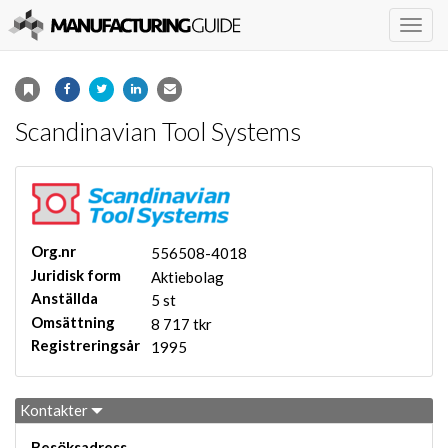
Togg
navig
Scandinavian Tool Systems
Org.nr
556508-4018
Juridisk form
Aktiebolag
Anställda
5 st
Omsättning
8 717 tkr
Registreringsår
1995
Kontakter
Besöksadress