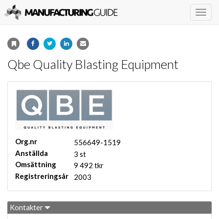
Togg
navig
Qbe Quality Blasting Equipment
Org.nr
556649-1519
Anställda
3 st
Omsättning
9 492 tkr
Registreringsår
2003
Kontakter