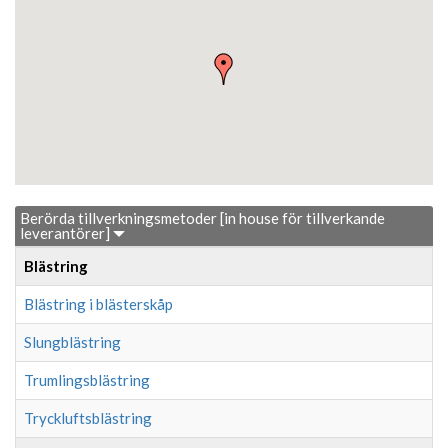
Berörda tillverkningsmetoder [in house för tillverkande
leverantörer]
Blästring
Blästring i blästerskåp
Slungblästring
Trumlingsblästring
Tryckluftsblästring