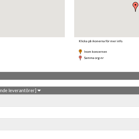
Klicka på ikonerna för mer info.
Inom koncernen
Samma org-nr
ande leverantörer]