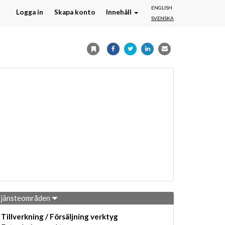
ENGLISH
Logga in
Skapa konto
Innehåll
SVENSKA
jänsteområden
Tillverkning / Försäljning verktyg