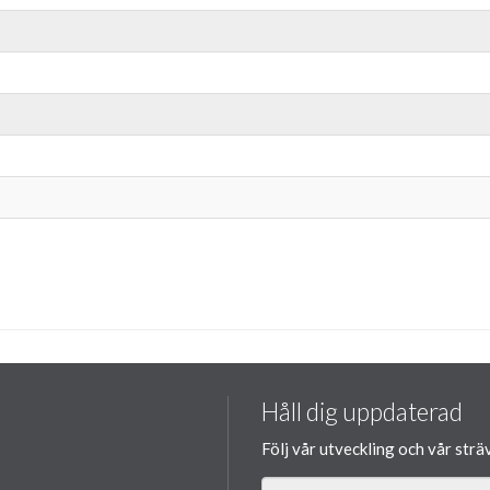
Håll dig uppdaterad
Följ vår utveckling och vår strä