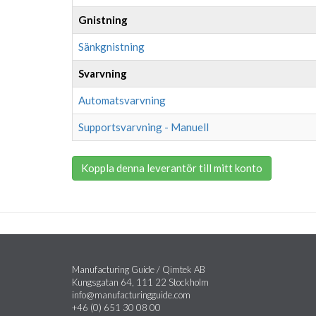
Gnistning
Sänkgnistning
Svarvning
Automatsvarvning
Supportsvarvning - Manuell
Koppla denna leverantör till mitt konto
Manufacturing Guide / Qimtek AB
Kungsgatan 64, 111 22 Stockholm
info@manufacturingguide.com
+46 (0) 651 30 08 00