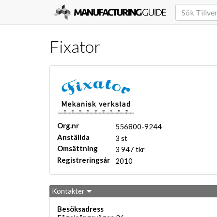
Fixator
Org.nr
556800-9244
Anställda
3 st
Omsättning
3 947 tkr
Registreringsår
2010
Kontakter
Besöksadress