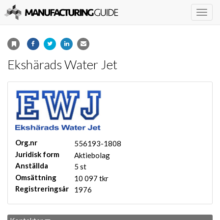
Togg
navig
Ekshärads Water Jet
Org.nr
556193-1808
Juridisk form
Aktiebolag
Anställda
5 st
Omsättning
10 097 tkr
Registreringsår
1976