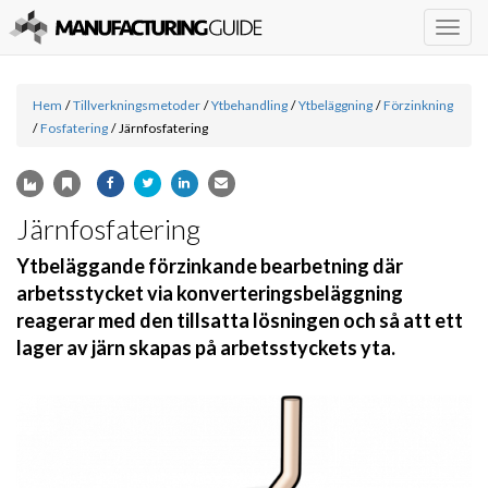
Togg
navig
Hem
/
Tillverkningsmetoder
/
Ytbehandling
/
Ytbeläggning
/
Förzinkning
/
Fosfatering
/
Järnfosfatering
Järnfosfatering
Ytbeläggande förzinkande bearbetning där
arbetsstycket via konverteringsbeläggning
reagerar med den tillsatta lösningen och så att ett
lager av järn skapas på arbetsstyckets yta.