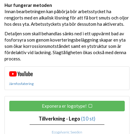
Hur fungerar metoden
Innan bearbetningen kan påbörja bör arbetsstycket ha
rengjorts med en alkalisk lösning för att få bort smuts och oljor
hos dess yta. Arbetsstyckets yta bör dessutom ha aktiverats.
Detaljen som skall behandlas sänks ned i ett uppvärmt bad av
fosforsyra som genom koverteringsbeläggning skapar en yta
som ökar korrossionsmotståndet samt en ytstruktur som är
fördelaktiv vid lackning. Slagtåligheten ökas också med denna
process.
Järnfosfatering
Exponera er logotype!
Tillverkning - Lego
(10 st)
Ecogalvanic Sweden