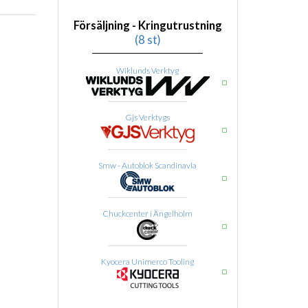
Försäljning - Kringutrustning
(8 st)
Wiklunds Verktyg
Gjs Verktygs
Smw - Autoblok Scandinavia
Chuckcenter i Ängelholm
Kyocera Unimerco Tooling