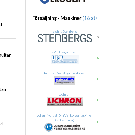
Försäljning - Maskiner
(18 st)
tt
Sigfrid Stenberg
Lpv Verktygsmaskiner
multan
Promab Verktygsmaskiner
tan
Lichron
Johan Nordström Verktygsmaskiner
(Sollentuna)
rd