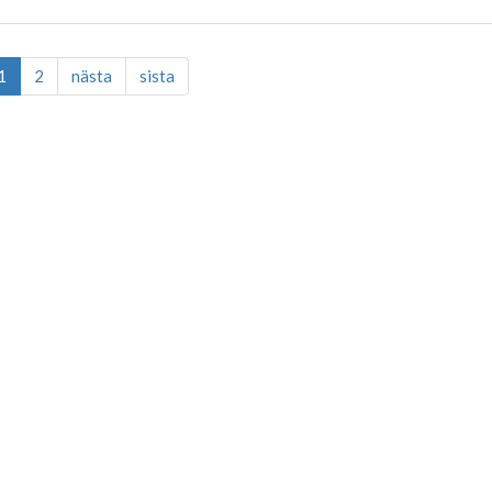
1
2
nästa
sista