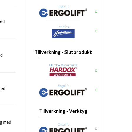
Ergolift
med
Jet-Flex
Tillverkning - Slutprodukt
rd
Hardox Wearparts
Ergolift
med
Tillverkning - Verktyg
yg med
Ergolift