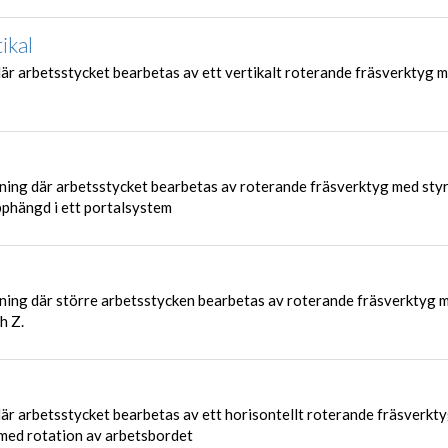
ikal
där arbetsstycket bearbetas av ett vertikalt roterande fräsverktyg 
ing där arbetsstycket bearbetas av roterande fräsverktyg med sty
upphängd i ett portalsystem
ing där större arbetsstycken bearbetas av roterande fräsverktyg 
h Z.
där arbetsstycket bearbetas av ett horisontellt roterande fräsverkt
p med rotation av arbetsbordet