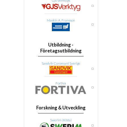
Gjs Verktygs
Maskin A. Fransson
Utbildning -
Företagsutbildning
Sandvik Coromant Sverige
Fortiva
Forskning & Utveckling
Swerim (Kista)