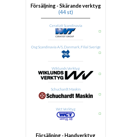
Försäljning - Skärande verktyg
(44 st)
Ceratizit Scandinavia
Osg Scandinavia A/S, Danmark, Filial Sverige
Wiklunds Verktyg
Schuchardt Maskin
Wct Verktyg
Försäljning - Handverktyg