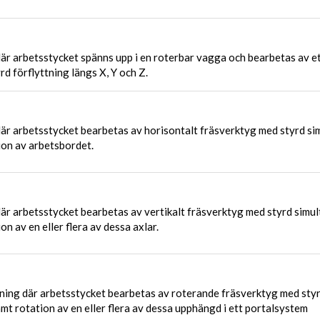
där arbetsstycket spänns upp i en roterbar vagga och bearbetas av e
d förflyttning längs X, Y och Z.
där arbetsstycket bearbetas av horisontalt fräsverktyg med styrd si
ion av arbetsbordet.
är arbetsstycket bearbetas av vertikalt fräsverktyg med styrd simul
on av en eller flera av dessa axlar.
ing där arbetsstycket bearbetas av roterande fräsverktyg med sty
amt rotation av en eller flera av dessa upphängd i ett portalsystem