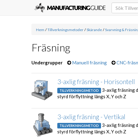
Hem
/
Tillverkningsmetoder
/
Skärande
/
Svarvning & Fräsnin
Fräsning
Undergrupper
Manuell fräsning
CNC-fräsn
3-axlig fräsning - Horisontell
3-axlig fräsning 
TILLVERKNINGSMETOD
styrd förflyttning längs X, Y och Z
3-axlig fräsning - Vertikal
3-axlig fräsning 
TILLVERKNINGSMETOD
styrd förflyttning längs X, Y och Z