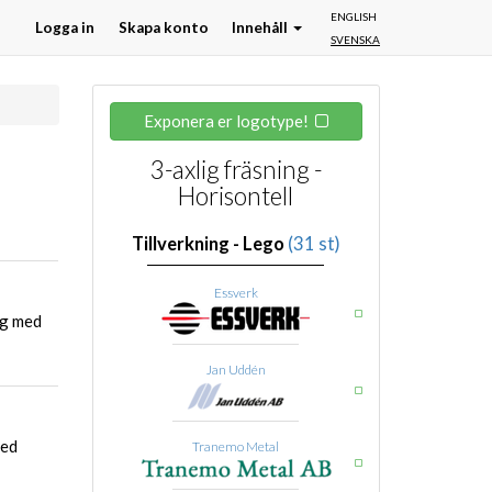
ENGLISH
Logga in
Skapa konto
Innehåll
SVENSKA
Exponera er logotype!
3-axlig fräsning -
Horisontell
Tillverkning - Lego
(31 st)
Essverk
yg med
Jan Uddén
med
Tranemo Metal