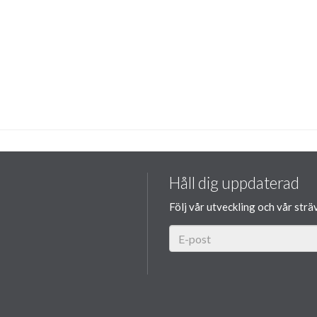
Håll dig uppdaterad
Följ vår utveckling och vår strä