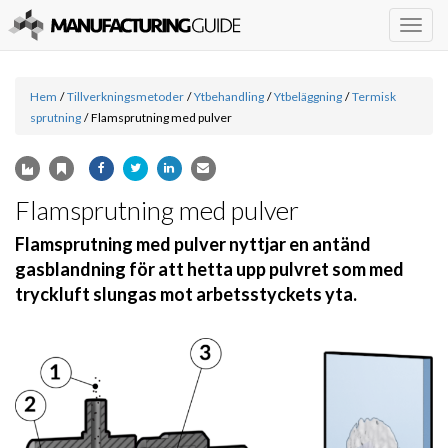
Togg
navig
Hem
/
Tillverkningsmetoder
/
Ytbehandling
/
Ytbeläggning
/
Termisk
sprutning
/
Flamsprutning med pulver
Flamsprutning med pulver
Flamsprutning med pulver nyttjar en antänd
gasblandning för att hetta upp pulvret som med
tryckluft slungas mot arbetsstyckets yta.