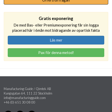
Offertförfrågan
Gratis exponering
De med Bas- eller Premiumexponering får sin logga
placerad här i 6mån mot bidragande av opartisk fakta
Läs mer
Pax för denna metod!
Manufacturing Guide / Qimtek AB
Kungsgatan 64, 111 22 Stockholm
info@manufacturingguide.com
+46 (0) 651 30 08 00