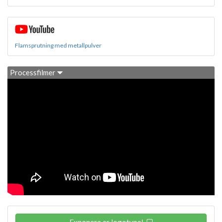
Flamsprutning med metallpulver
Processfilmer
Exponera er logotype!