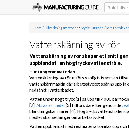
Hem
/
Tillverkningsmetoder
/
Styckskärande
/
Icke termisk s
Vattenskärning av rör
Vattenskärning av rör skapar ett snitt ge
uppblandat i en högtrycksvattenstråle.
Hur fungerar metoden
Vattenskärning av rör utförs vanligtvis som en tillsat
vattenskärnmaskin där arbetsstycket spänns upp in e
nedsänkt i vattenbadet.
Vatten under högt tryck [1] på upp till 4000 bar fo
[2].
Abrasivt medel
[3] tillförs därefter genom det
va
blandningskammaren [4]. Högtrycksvattenstrålen up
medlet skär sedan genom arbetsstycket.
Vatten uppblandat med restmaterial samlas upp och filt