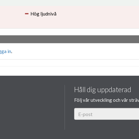
Hög ljudnivå
gga in
.
Håll dig uppdaterad
Följ vår utveckling och vår strä