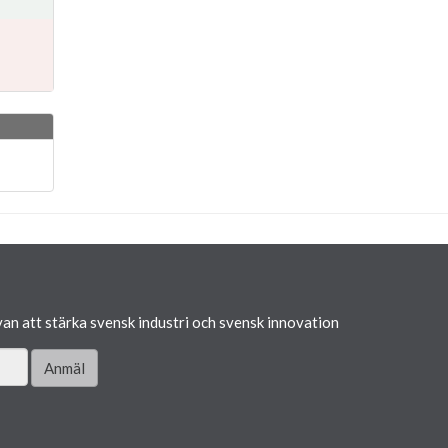
van att stärka svensk industri och svensk innovation
Anmäl