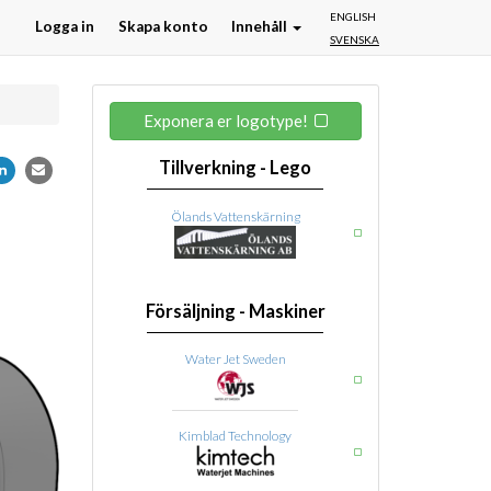
ENGLISH
Logga in
Skapa konto
Innehåll
SVENSKA
Exponera er logotype!
Tillverkning - Lego
Ölands Vattenskärning
Försäljning - Maskiner
Water Jet Sweden
Kimblad Technology