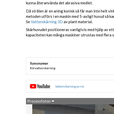
kunna återanvända det abrasiva medlet.
Då strålen är en aning konisk så får man inte helt vinke
metoden utförs i en maskin med 5-axligt huvud så k
Se
Vattenskärning 3D
av plant material.
Skärhuvudet positioneras vanligtvis med hjälp av et
kapaciteten kan många maskiner utrustas med flera 
Synonymer
Rörvattenskärning
Vattenskärning av rör
Processfoton