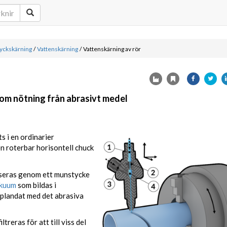
tyckskärning
/
Vattenskärning
/
Vattenskärning av rör
nom nötning från abrasivt medel
s i en ordinarier
n roterbar horisontell chuck
kuseras genom ett munstycke
kuum
som bildas i
plandat med det abrasiva
reras för att till viss del