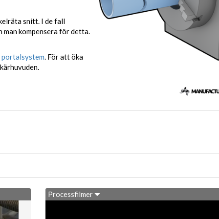
lräta snitt. I de fall
an man kompensera för detta.
t
portalsystem
. För att öka
skärhuvuden.
Processfilmer