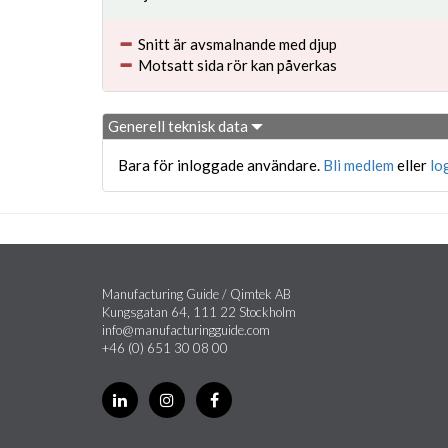
Snitt är avsmalnande med djup
Motsatt sida rör kan påverkas
Generell teknisk data
Bara för inloggade användare.
Bli medlem
eller
lo
Manufacturing Guide / Qimtek AB
Kungsgatan 64, 111 22 Stockholm
info@manufacturingguide.com
+46 (0) 651 30 08 00