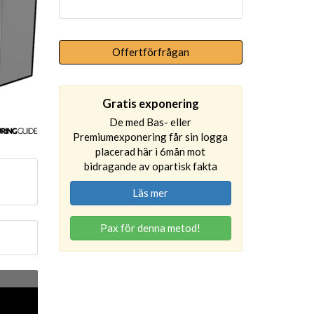
Offertförfrågan
Gratis exponering
De med Bas- eller
Premiumexponering får sin logga
placerad här i 6mån mot
bidragande av opartisk fakta
Läs mer
Pax för denna metod!