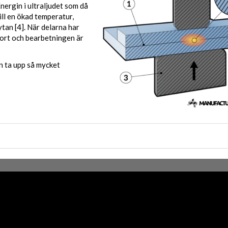
nergin i ultraljudet som då
ll en ökad temperatur,
tan [4]. När delarna har
bort och bearbetningen är
n ta upp så mycket