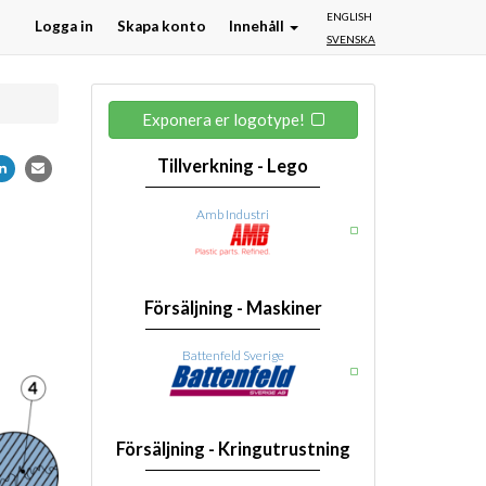
ENGLISH
Logga in
Skapa konto
Innehåll
SVENSKA
Exponera er logotype!
Tillverkning - Lego
Amb Industri
Försäljning - Maskiner
Battenfeld Sverige
Försäljning - Kringutrustning