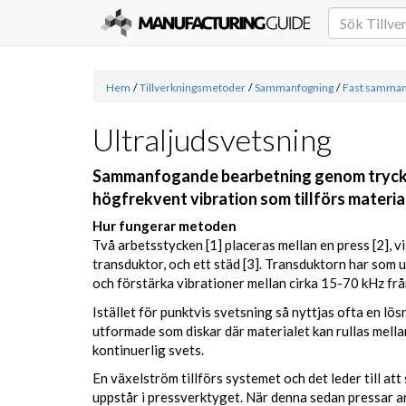
Hem
/
Tillverkningsmetoder
/
Sammanfogning
/
Fast samman
Ultraljudsvetsning
Sammanfogande bearbetning genom tryck o
högfrekvent vibration som tillförs materia
Hur fungerar metoden
Två arbetsstycken [1] placeras mellan en press [2], vil
transduktor, och ett städ [3]. Transduktorn har som 
och förstärka vibrationer mellan cirka 15-70 kHz från
Istället för punktvis svetsning så nyttjas ofta en lö
utformade som diskar där materialet kan rullas mella
kontinuerlig svets.
En växelström tillförs systemet och det leder till at
uppstår i pressverktyget. När denna sedan pressar 