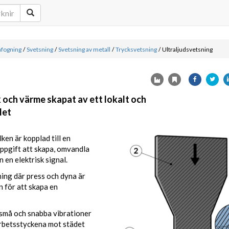
fogning
/
Svetsning
/
Svetsning av metall
/
Trycksvetsning
/
Ultraljudsvetsning
ch värme skapat av ett lokalt och
let
ken är kopplad till en
uppgift att skapa, omvandla
 en elektrisk signal.
sning där press och dyna är
n för att skapa en
t små och snabba vibrationer
arbetsstyckena mot städet