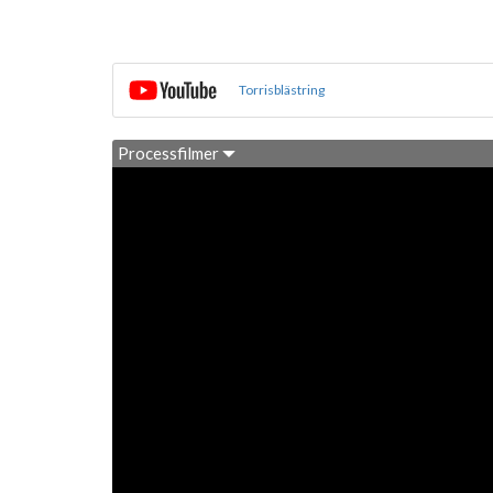
Torrisblästring
Processfilmer