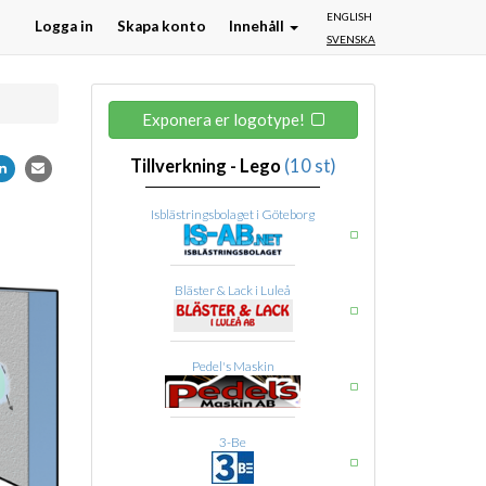
ENGLISH
Logga in
Skapa konto
Innehåll
SVENSKA
Exponera er logotype!
Tillverkning - Lego
(10 st)
Isblästringsbolaget i Göteborg
Bläster & Lack i Luleå
Pedel's Maskin
3-Be