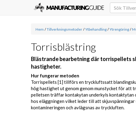
Hem
/
Tillverkningsmetoder
/
Ytbehandling
/
Ytrengöring
/
Me
Torrisblästring
Blästrande bearbetning där torrispellets s
hastigheter.
Hur fungerar metoden
Torrispellets [1] tillförs en tryckluftssatt blanding
hög hastighet ut genom genom munstycket för att tr
pelletsen träffar kontakytan underkyls kontaktytan 
hos eläggningen vilket leder till att skjuvspänningar 
kontamineringen och avlägsnas av tryckluften.