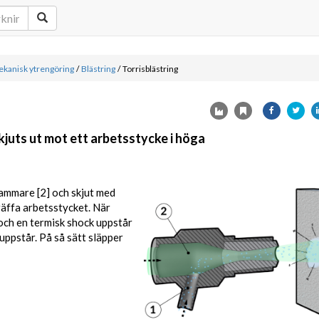
kanisk ytrengöring
/
Blästring
/
Torrisblästring
kjuts ut mot ett arbetsstycke i höga
skammare [2] och skjut med
äffa arbetsstycket. När
och en termisk shock uppstår
uppstår. På så sätt släpper