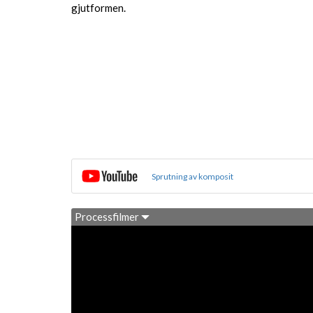
gjutformen.
Sprutning av komposit
Processfilmer