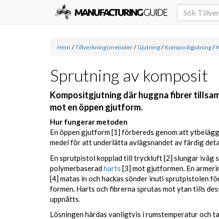
Hem
/
Tillverkningsmetoder
/
Gjutning
/
Kompositgjutning
/
K
Sprutning av komposit
Kompositgjutning där huggna fibrer tills
mot en öppen gjutform.
Hur fungerar metoden
En öppen gjutform [1] förbereds genom att ytbelägg
medel för att underlätta avlägsnandet av färdig detal
En sprutpistol kopplad till tryckluft [2] slungar iväg
polymerbaserad
harts
[3] mot gjutformen. En armerin
[4] matas in och hackas sönder inuti sprutpistolen f
formen. Harts och fibrerna sprutas mot ytan tills des
uppnåtts.
Lösningen härdas vanligtvis i rumstemperatur och ta