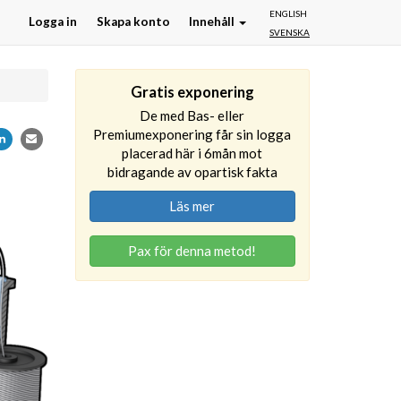
ENGLISH
Logga in
Skapa konto
Innehåll
SVENSKA
Gratis exponering
De med Bas- eller
Premiumexponering får sin logga
placerad här i 6mån mot
bidragande av opartisk fakta
Läs mer
Pax för denna metod!