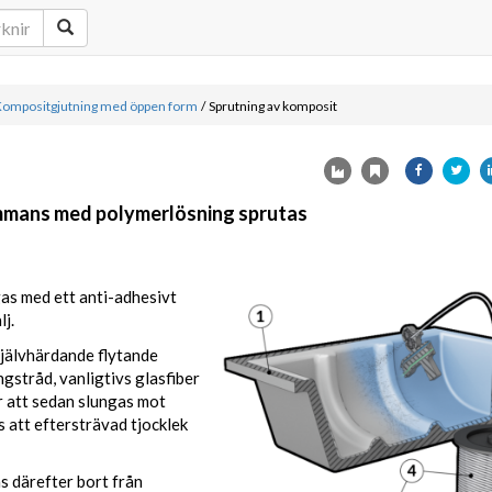
ompositgjutning med öppen form
/
Sprutning av komposit
ammans med polymerlösning sprutas
as med ett anti-adhesivt
j.
 självhärdande flytande
gstråd, vanligtivs glasfiber
ör att sedan slungas mot
s att eftersträvad tjocklek
s därefter bort från