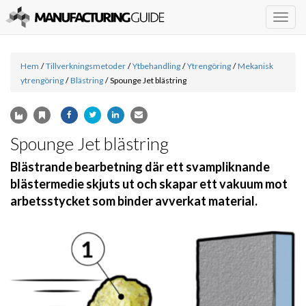
Togg
navig
Hem
/
Tillverkningsmetoder
/
Ytbehandling
/
Ytrengöring
/
Mekanisk
ytrengöring
/
Blästring
/
Spounge Jet blästring
Spounge Jet blästring
Blästrande bearbetning där ett svampliknande
blästermedie skjuts ut och skapar ett vakuum mot
arbetsstycket som binder avverkat material.